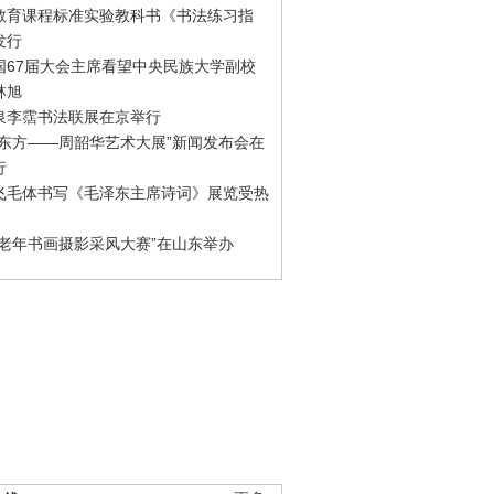
教育课程标准实验教科书《书法练习指
发行
国67届大会主席看望中央民族大学副校
林旭
泉李霑书法联展在京举行
游东方——周韶华艺术大展”新闻发布会在
行
飞毛体书写《毛泽东主席诗词》展览受热
国老年书画摄影采风大赛”在山东举办