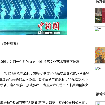
展览
筝《雪翎飘飘》
日，为期一个月的首届中国·江苏文化艺术节落下帷幕。
艺术精品流光溢彩，36场优秀文化作品展演展览展示次第登
道道美轮美奂的艺术盛宴。艺术活动丰富多彩，13场送欢乐下
省市联动、遍布城乡、形式多样，为基层群众送去了丰美的精神文
微博
秋”“梨园芬芳”“古韵新姿”三大篇章。整台晚会形式丰富，