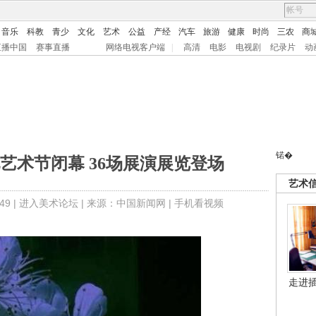
音乐
科教
青少
文化
艺术
公益
产经
汽车
旅游
健康
时尚
三农
商
直播中国
赛事直播
网络电视客户端
|
高清
电影
电视剧
纪录片
动
锘�
艺术节闭幕 36场展演展览登场
艺术
9 |
进入美术论坛
| 来源：中国新闻网 |
手机看视频
走进