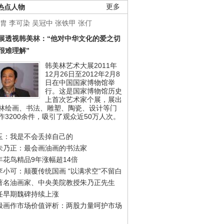
热点人物
更多
胄
李可染
吴冠中
张铁甲
张仃
展透视韩美林：“他对中华文化的爱之切
很难理解”
韩美林艺术大展2011年
12月26日至2012年2月8
日在中国国家博物馆举
行。这是国家博物馆历史
上首次艺术家个展，展出
林绘画、书法、雕塑、陶瓷、设计等门
作3200余件，吸引了观众近50万人次。
玉：我是不会丢掉自己的
朱乃正：最会画油画的书法家
年花鸟精品9年涨幅超14倍
李小可：颠覆传统国画 “以满求空”不留白
著名油画家、中央美院教授朱乃正先生
任早期魏碑持续上涨
极画作市场价值评析：两股力量呵护市场