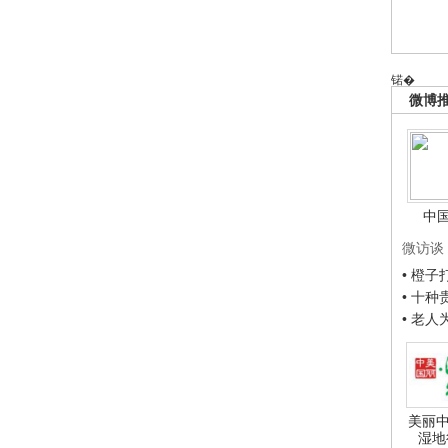
锘�
微博
中
微访谈
• 橙
• 十
• 老
美丽中
湿地