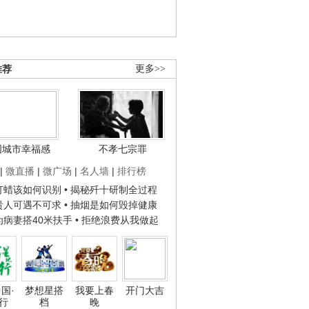
推荐
更多>>
国城市幸福感
不孝七宗罪
|
微直播
|
微广场
|
名人墙
|
排行榜
子打蜡该如何识别
• 揭秘歼十研制全过程
种贵人可遇不可求
• 抽烟是如何毁掉健康
人为病妻搭40米扶手
• 拒绝浪费从我做起
国·
梦想星搭
我要上春
开门大吉
行
档
晚