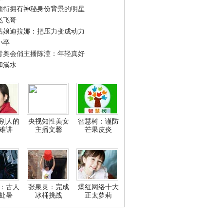
领衔拥有神秘身份背景的明星
飞飞哥
姑娘迪拉娜：把压力变成动力
小卒
青奥会俏主播陈滢：年轻真好
和溪水
别人的
央视知性美女
智慧树：谨防
难讲
主播文馨
芒果皮炎
：古人
张泉灵：完成
爆红网络十大
处暑
冰桶挑战
正太萝莉