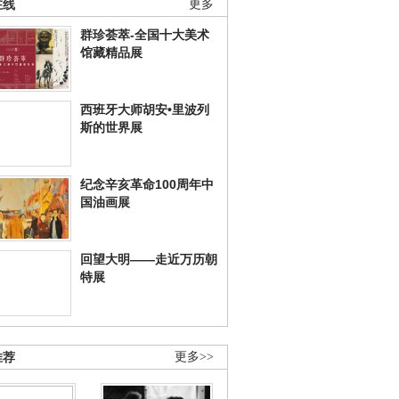
在线
更多
群珍荟萃-全国十大美术
馆藏精品展
西班牙大师胡安•里波列
斯的世界展
纪念辛亥革命100周年中
国油画展
回望大明——走近万历朝
特展
推荐
更多>>