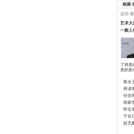
画廊·
启功
黄
艺术大
一般人
了韩美
类的新
黄永
再读
任伯
画家
怀念
于右
赵无