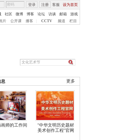
登录
注册
客服
设为首页
城
社区
微博
博客
论坛
访谈
邮箱
游戏
画片
公开课
播客
|
CCTV
频道
栏目
信息
更多
插画师的工作间
“中华文明历史题材
美术创作工程”官网