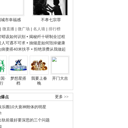
国城市幸福感
不孝七宗罪
|
微直播
|
微广场
|
名人墙
|
排行榜
子打蜡该如何识别
• 揭秘歼十研制全过程
种贵人可遇不可求
• 抽烟是如何毁掉健康
人为病妻搭40米扶手
• 拒绝浪费从我做起
国·
梦想星搭
我要上春
开门大吉
行
档
晚
劲爆点
更多 >>
娱乐圈10大衰神附体的明星
学
出轨前最好要深思的三个问题
和