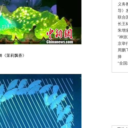
义务
导》
联合
长王
朱增
“神
京举
周鹏
舞《茉莉飘香》
捧
“全