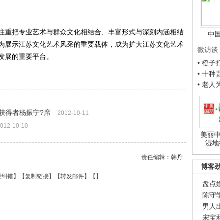
重把专业艺术与群众文化相结合、丰富形式与深刻内涵相结
中
为展示江苏文化艺术风采的重要载体，成为扩大江苏文化艺术
微访谈
发展的重要平台。
• 橙
• 十
• 老
获得者杨振宁?席
2012-10-11
012-10-10
美丽中
湿地
责任编辑：韩丹
博客
要纠错
】【
复制链接
】【
转发邮件
】【
】
盘点
陈守
男人
宋宝