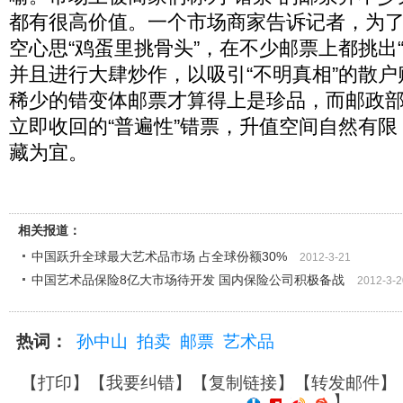
都有很高价值。一个市场商家告诉记者，为
空心思“鸡蛋里挑骨头”，在不少邮票上都挑出
并且进行大肆炒作，以吸引“不明真相”的散
稀少的错变体邮票才算得上是珍品，而邮政
立即收回的“普遍性”错票，升值空间自然有
藏为宜。
相关报道：
中国跃升全球最大艺术品市场 占全球份额30%
2012-3-21
中国艺术品保险8亿大市场待开发 国内保险公司积极备战
2012-3-2
热词：
孙中山
拍卖
邮票
艺术品
【
打印
】【
我要纠错
】【
复制链接
】【
转发邮件
】
】