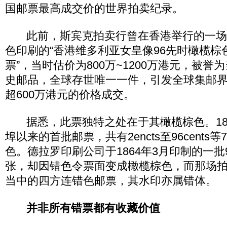
国邮票最高成交价的世界拍卖纪录。
此前，斯宾克拍卖行曾在香港举行的一场
色印刷的“香港维多利亚女皇像96先时橄榄棕
票”，当时估价为800万~1200万港元，被
史邮品，全球存世唯一一件，引发全球集邮
超600万港元的价格成交。
据悉，此票独特之处在于其橄榄棕色。18
埠以来的首批邮票，共有2encts至96cent
色。德拉罗印刷公司于1864年3月印制的一批96
张，却因错色令票面变成橄榄棕色，而那场
当中的四方连错色邮票，其水印亦属错体。
并非所有错票都有收藏价值