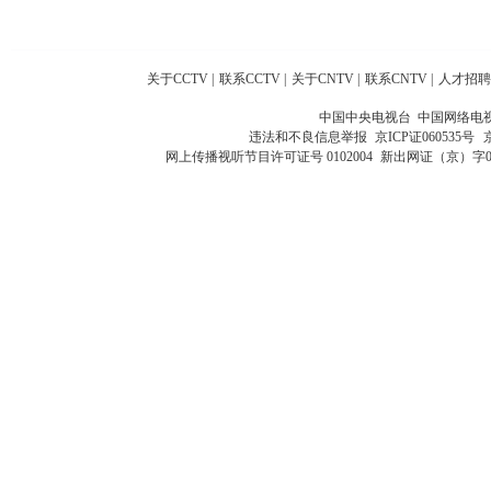
关于CCTV
|
联系CCTV
|
关于CNTV
|
联系CNTV
|
人才招聘
中国中央电视台 中国网络电
违法和不良信息举报
京ICP证060535号
网上传播视听节目许可证号 0102004
新出网证（京）字0