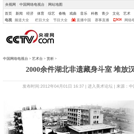
央视网
|
中国网络电视台
|
网站地图
首页
新闻
经济
体育
综艺
春晚
戏曲
音乐
科教
青少
文化
艺术
电视
频道大全
栏目大全
节目大全
直播中国
赛事直播
网络
中国网络电视台
>
艺术台
>
赏析
>
2000余件湖北非遗藏身斗室 堆放
发布时间:2012年04月01日 16:37 |
进入美术论坛
| 来源：中