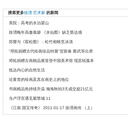
搜索更多
徐渭
艺术家
的新闻
美院：高考的水泊梁山
徐渭晚年高傲孤僻 《水仙图》缺乏豁达感
郑燮与《双松图》：松竹相映竞冰清
“邓拓捐赠古代绘画珍品特展“贺新春 蔡武等出席
邓拓捐赠古画精品展首登中国美术馆 现苏轼孤本
抵达内心的自然生活
论黄胄的绘画及其在画史上的地位
书画精品热持续升温 瀚海秋拍3天成交超21亿元
当卢浮宫遇见紫禁城 11
《江南 国宝传奇》 2011-01-17 徐渭画传 （上）