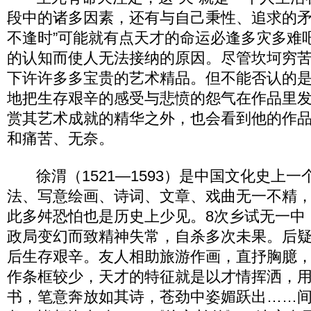
段中的诸多因素，还有与自己秉性、追求的矛
不逢时”可能就有点天才的命运必逢多灾多难
的认知而使人无法接纳的原因。尽管坎坷穷
下许许多多宝贵的艺术精品。但不能否认的
地把生存艰辛的感受与悲愤的怨气在作品里
赏其艺术成就的精华之外，也会看到他的作
和痛苦、无奈。
徐渭（1521—1593）是中国文化史上一
法、写意绘画、诗词、文章、戏曲无一不精
此多舛恐怕也是历史上少见。8次乡试无一中
政局变幻而致精神失常，自杀多次未果。后
后生存艰辛。友人相助旅游作画，直抒胸臆
作条框较少，天才的特征就是以才情挥洒，用
书，笔意奔放如其诗，苍劲中姿媚跃出……