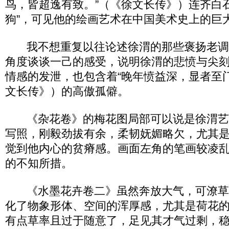
鸟，皆超逸有致。”（《徐文长传》）连齐白
狗”，可见他的绘画艺术在中国美术史上的巨
我不想重复以往论述徐渭的那些褒扬老调
角度谈谈一己的感受，说明徐渭的悲愤与尖
情感的发泄，也包含着“晚年愤益深，显者至
文长传》）的高傲孤僻。
《杂花卷》的梅花图局部可以说是徐渭艺
写照，刚毅劲拔有余，柔韧妩媚略欠，尤其
觉到他内心的贫瘠感。画面左角的笔画较凌
的不知所措。
《水墨花卉卷二》虽然奔放大气，可潦草
化了物象形体、空间的浑厚感，尤其是荷花
有点草率且过于随意了，足见其才气过剩，