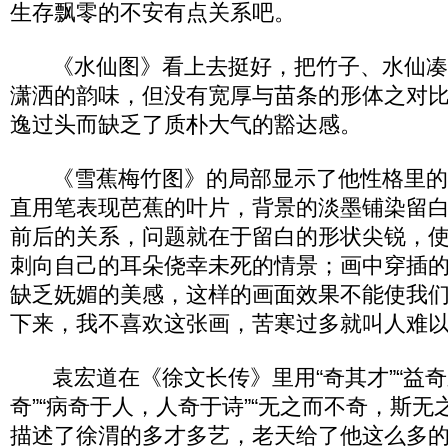
生存飘零的不安有点关系吧。
《水仙图》看上去挺好，把竹子、水仙凑
潇洒的韵味，但没有宽厚与苗条的形体之对
逸过头而缺乏了质朴大气的豁达感。
《雪蕉梅竹图》的局部显示了他性格里的
直用笔表现芭蕉的叶片，背景的淡墨铺染留
前后的关系，问题就在于留白的形状尖锐，
刺向自己的耳朵侥幸未死的情景；画中穿插
缺乏妩媚的美感，这样的画面效果不能使我
下来，我不喜欢这张画，苦寒过多就叫人难
袁宏道在《徐文长传》里用“奇其才”“益奇之”
奇”“病奇于人，人奇于诗”“无之而不奇，斯无
描述了徐渭的多才多艺，老天给了他这么多