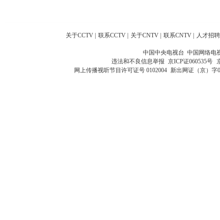
关于CCTV
|
联系CCTV
|
关于CNTV
|
联系CNTV
|
人才招聘
中国中央电视台 中国网络电
违法和不良信息举报
京ICP证060535号
网上传播视听节目许可证号 0102004
新出网证（京）字0