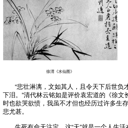
徐渭《水仙图》
“悲壮淋漓，文如其人，且令天下后世负才
下泪。”清代林云铭如是评价袁宏道的《徐文
时也欲哭欲愤，我虽不才但也经历过许多生
悲尤甚。
生死有命天注定，这“天”就是一个人生活