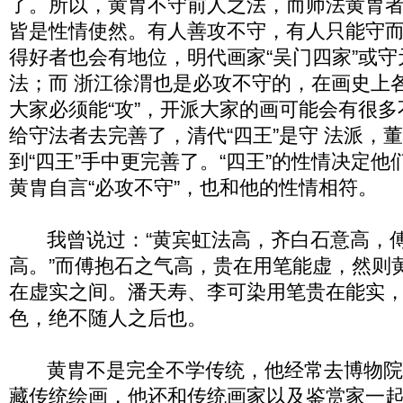
了。所以，黄胄不守前人之法，而师法黄胄
皆是性情使然。有人善攻不守，有人只能守
得好者也会有地位，明代画家“吴门四家”或
法；而 浙江徐渭也是必攻不守的，在画史上
大家必须能“攻”，开派大家的画可能会有很
给守法者去完善了，清代“四王”是守 法派，董
到“四王”手中更完善了。“四王”的性情决定
黄胄自言“必攻不守”，也和他的性情相符。
我曾说过：“黄宾虹法高，齐白石意高，
高。”而傅抱石之气高，贵在用笔能虚，然则
在虚实之间。潘天寿、李可染用笔贵在能实
色，绝不随人之后也。
黄胄不是完全不学传统，他经常去博物院
藏传统绘画，他还和传统画家以及鉴赏家一