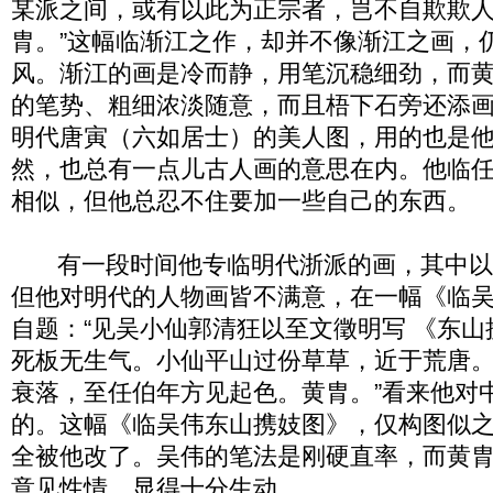
某派之间，或有以此为正宗者，岂不自欺欺
胄。”这幅临渐江之作，却并不像渐江之画，
风。渐江的画是冷而静，用笔沉稳细劲，而
的笔势、粗细浓淡随意，而且梧下石旁还添
明代唐寅（六如居士）的美人图，用的也是
然，也总有一点儿古人画的意思在内。他临
相似，但他总忍不住要加一些自己的东西。
有一段时间他专临明代浙派的画，其中以
但他对明代的人物画皆不满意，在一幅《临
自题：“见吴小仙郭清狂以至文徵明写 《东
死板无生气。小仙平山过份草草，近于荒唐
衰落，至任伯年方见起色。黄胄。”看来他对
的。这幅《临吴伟东山携妓图》，仅构图似
全被他改了。吴伟的笔法是刚硬直率，而黄
意见性情。显得十分生动。