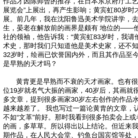
作品才因陈师曾的推荐，在日本东京府厅工艺
展览会”上展出，再产生影响；黄宾虹80岁时
展。前几年，我在沈阳鲁迅美术学院讲学，
生，晏老在解放前的画界是颇有 地位的——
社的领袖，他告诉我：“黄宾虹83岁时，我请
术史，那时我们只知道他是美术史家，还不知
32岁时，绘画已饮誉国内外，而且其作品至
是早熟的天才吗？
黄胄更是早熟而不衰的天才画家。也有很
位19岁就名气大振的画家，40岁后，其画就
多文章，提到很多画家30岁左右创作的作品水
越来越差了。 我也写过一篇论黄胄的文章，认
不如“文革”前好。那时我看到很多拍卖会上
的画，多草草。所以得出以上结论。但近来
期作品，在人民大会堂、钓鱼台国宾馆等处