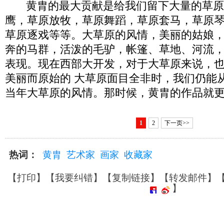
黄胄的最大贡献是给我们留下大量的草原
鹰，草原放牧，草原舞蹈，草原套马，草原
草原逐戏等等。大草原的风情，美丽的姑娘
奔的马群，活泼的毛驴，帐篷、草地、河流
表现。现在西部大开发，对于大草原来说，
美丽而原始的 大草原面目全非时，我们仍能
当年大草原的风情。那时候，黄胄的作品就
1
2
下一页>>
热词：
黄胄
艺术家
画家
收藏家
【
打印
】【
我要纠错
】【
复制链接
】【
转发邮件
】
】