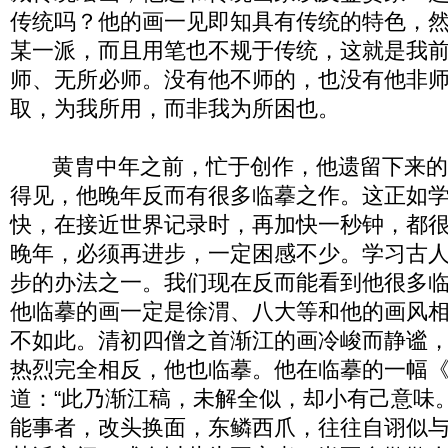
传统吗？他的画一见即知具有传统的特色，
某一派，而且用笔也不规于传统，这就是我
师、无所必师。没有他不师的，也没有他非
取，为我所用，而非我为所困也。
黄胄中年之前，忙于创作，他遗留下来的
得见，他晚年反而有很多临摹之作。这正如
快，在接近世界记录时，再加快一秒钟，都
晚年，必须再进步，一定困感不少。学习古
步的办法之一。我们现在反而能看到他很多
他临摹的画一定是徐渭、八大等和他的画风
不如此。清初四僧之首渐江的画冷峻而静谧，
热烈完全相反，他也临摹。他在临摹的一幅
道：“此乃渐江稿，未解全似，却小有己意味
能事者，改头换面，东鳞西爪，往往自诩似