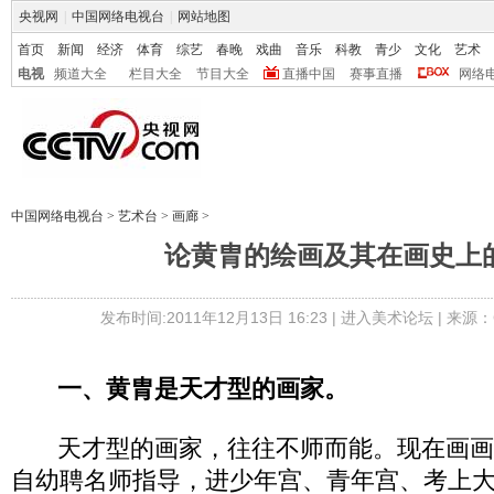
央视网
|
中国网络电视台
|
网站地图
首页
新闻
经济
体育
综艺
春晚
戏曲
音乐
科教
青少
文化
艺术
电视
频道大全
栏目大全
节目大全
直播中国
赛事直播
网络
中国网络电视台
>
艺术台
>
画廊
>
论黄胄的绘画及其在画史上
发布时间:2011年12月13日 16:23 |
进入美术论坛
| 来源：
一、黄胄是天才型的画家。
天才型的画家，往往不师而能。现在画画
自幼聘名师指导，进少年宫、青年宫、考上大