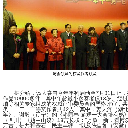
与会领导为获奖作者颁奖
据介绍，该大赛自今年年初启动至7月31日止，
作品10000多件，其中年龄最小参赛者仅13岁。经
岫等相关专家组成的权威评审委员会的严格评审，共
类一、二、三等奖作者共42人，其中，姜天河（湖北
年》、谢毅（辽宁）的《沁园春·参观一大会址有感
（四川）《题中山陵》13言长联：“万象一新，看博
万古，是共和基石，民主丰碑。”以及陈自如（安徽）