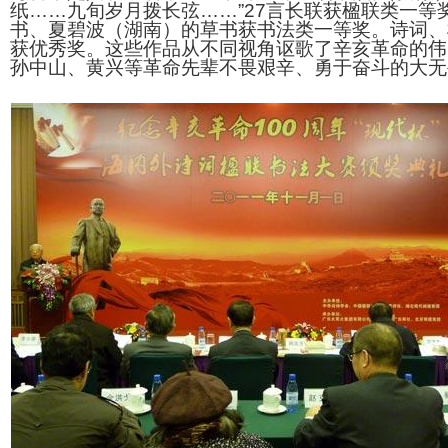
纸……九旬岁月拨长弦……”27言长联获楹联类一等
书、夏碧波（湖南）的草书获书法类一等奖。诗词、
获优秀奖。这些作品从不同视角讴歌了辛亥革命的伟
孙中山、黄兴等革命先辈不畏艰辛、勇于奋斗的大无