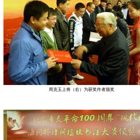
周克玉上将（右）为获奖作者颁奖