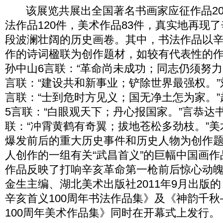
该展览共展出全国著名书画家应征作品20
法作品120件，美术作品83件，真实地再现
段波澜壮阔的历史画卷。其中，书法作品以
作的诗词楹联为创作题材，如较有代表性的
孙中山6言联：“革命尚未成功；同志仍须努力
言联：“建设共和新事业；铲除世界最强权。”
言联：“士到危时方见义；国无净土怎为家。
5言联：“白眼观天下；丹心报国家。”言恭达
联：“冲霄黄鹤有奇翼；拔地苍松多劲枝。”
爆发前后的重大历史事件和历史人物为创作
人创作的一组有关“武昌首义”的巨幅中国画
作品反映了打响辛亥革命第一枪前后惊心动
金生主编、湖北美术出版社2011年9月出版
辛亥首义100周年书法作品集》及《神韵千
100周年美术作品集》同时在开幕式上发行。