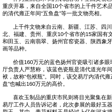
重庆开幕，来自全国10个省市的上千件艺术品
的清代雍正年间“五鱼盘”等一批文物亮相。
上千件文物来自云南、新疆、江苏、四川
北、福建、贵州、重庆10个省市的15家国有
和田玉、云南翡翠、扬州官窑瓷器、陕西象
画等品种。
价值160万元的蓝色扬州官瓷吸引诸多眼
厅负责人严慧称，该蓝色瓷瓶是清代道光年
袱，故称“包袱瓶”。同时，该交易厅内清代雍
盘”也喊出160万元的高价。
喜欢玉制品的重庆市民则将目光聚集在新
易厅工作人员告诉记者，此次参展的最好玉
脂玉，其中，青花籽料玉是经过上亿年河水