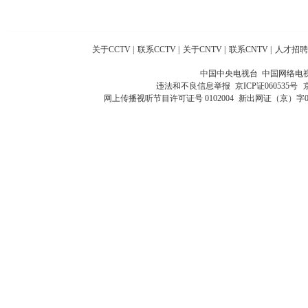
关于CCTV
|
联系CCTV
|
关于CNTV
|
联系CNTV
|
人才招聘
中国中央电视台 中国网络电
违法和不良信息举报
京ICP证060535号
网上传播视听节目许可证号 0102004
新出网证（京）字0