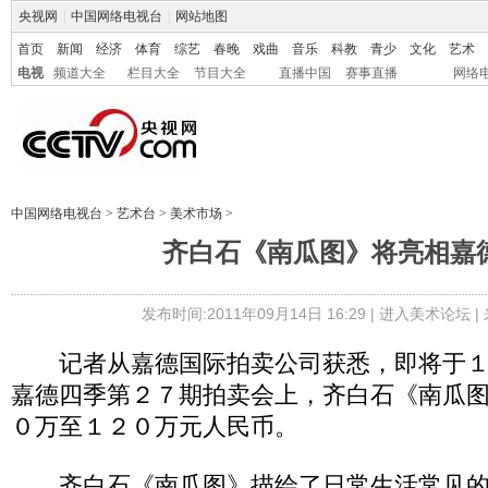
央视网
|
中国网络电视台
|
网站地图
首页
新闻
经济
体育
综艺
春晚
戏曲
音乐
科教
青少
文化
艺术
电视
频道大全
栏目大全
节目大全
直播中国
赛事直播
网络
中国网络电视台
>
艺术台
>
美术市场
>
齐白石《南瓜图》将亮相嘉
发布时间:2011年09月14日 16:29 |
进入美术论坛
|
记者从嘉德国际拍卖公司获悉，即将于１
嘉德四季第２７期拍卖会上，齐白石《南瓜
０万至１２０万元人民币。
齐白石《南瓜图》描绘了日常生活常见的