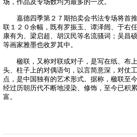
场，作品及专场数均为最多的一次。
嘉德四季第２７期拍卖会书法专场将首推
联１２０余幅，既有罗振玉、谭泽闿、于右
康有为、梁启超、胡汉民等名流骚词；吴昌
等画家雅墨也收罗其中。
楹联，又称对联或对子，是写在纸、布上
头、柱子上的对偶语句，以言简意深，对仗
点，是中国独有的艺术形式。据称，楹联至
经过历朝历代不断地浸染、修饰，至今已积
富。