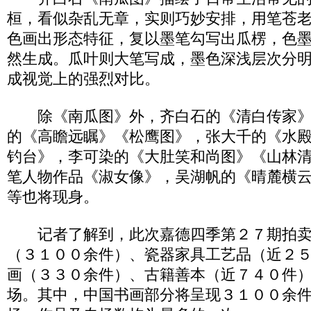
桓，看似杂乱无章，实则巧妙安排，用笔苍
色画出形态特征，复以墨笔勾写出瓜楞，色
然生成。瓜叶则大笔写成，墨色深浅层次分
成视觉上的强烈对比。
除《南瓜图》外，齐白石的《清白传家》
的《高瞻远瞩》《松鹰图》，张大千的《水
钓台》，李可染的《大肚笑和尚图》《山林
笔人物作品《淑女像》，吴湖帆的《晴麓横
等也将现身。
记者了解到，此次嘉德四季第２７期拍卖
（３１００余件）、瓷器家具工艺品（近２
画（３３０余件）、古籍善本（近７４０件
场。其中，中国书画部分将呈现３１００余