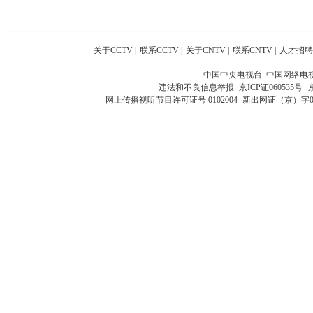
关于CCTV
|
联系CCTV
|
关于CNTV
|
联系CNTV
|
人才招聘
中国中央电视台 中国网络电
违法和不良信息举报
京ICP证060535号
网上传播视听节目许可证号 0102004
新出网证（京）字0