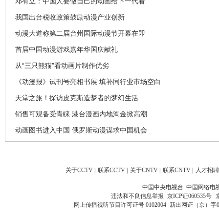
邓有立：中国人要做自己的动画给下一代看
我国出台税收政策鼓励动漫产业创新
动漫大道称第二届台州国际动漫节开幕在即
首届中国动漫游戏嘉年华国庆献礼
从“三只熊猫”看动画片制作优劣
《动漫报》试刊号亮相书展 填补同行业市场空白
天堂之旅！探访皮克斯造梦者的梦幻生活
销售可观备受青睐 港台漫画内地淘金掀高潮
动画图书进入中国 俄罗斯动漫谋求中国机会
关于CCTV
|
联系CCTV
|
关于CNTV
|
联系CNTV
|
人才招聘
中国中央电视台 中国网络电
违法和不良信息举报
京ICP证060535号
网上传播视听节目许可证号 0102004
新出网证（京）字0