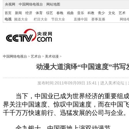
央视网
|
中国网络电视台
|
网站地图
首页
新闻
经济
体育
综艺
春晚
戏曲
音乐
科教
青少
文化
艺术
电视
频道大全
栏目大全
节目大全
直播中国
赛事直播
网络
中国网络电视台
>
艺术台
>
美术动漫
>
动漫大道演绎“中国速度”书写
发布时间:2011年09月09日 15:41 |
进入美术论坛
|
当下，中国业已成为世界经济的重要组成
界关注中国速度、惊叹中国速度，而在中国
千千万万快速前行、迅猛发展的公司与企业
金九银十，中国两地上演双动漫节