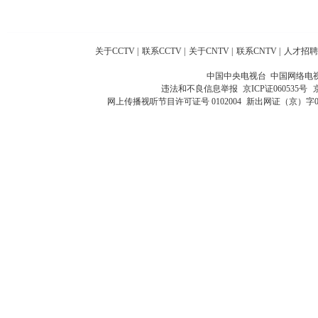
关于CCTV
|
联系CCTV
|
关于CNTV
|
联系CNTV
|
人才招聘
中国中央电视台 中国网络电
违法和不良信息举报
京ICP证060535号
网上传播视听节目许可证号 0102004
新出网证（京）字0