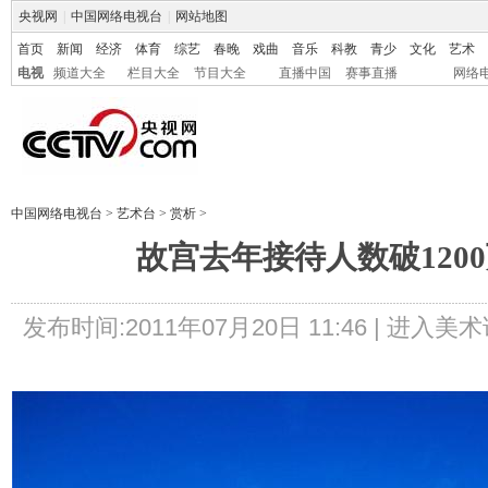
央视网
|
中国网络电视台
|
网站地图
首页
新闻
经济
体育
综艺
春晚
戏曲
音乐
科教
青少
文化
艺术
电视
频道大全
栏目大全
节目大全
直播中国
赛事直播
网络
中国网络电视台
>
艺术台
>
赏析
>
故宫去年接待人数破120
发布时间:2011年07月20日 11:46 |
进入美术