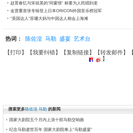
赵景春忆与宋祖英的“同窗情” 称要为人民唱到老
金贤重首张专辑登上日本ORICON外国音乐榜冠军
“英国达人”苏珊大妈与中国达人相会上海滩
热词：
陈佐湟
马勒
盛宴
艺术台
【
打印
】【
我要纠错
】【
复制链接
】【
转发邮件
】
】
搜索更多
陈佐湟
马勒
的新闻
国家大剧院五个月内上演十部马勒交响曲
纪念马勒逝世百年 国家大剧院奉上“马勒盛宴”