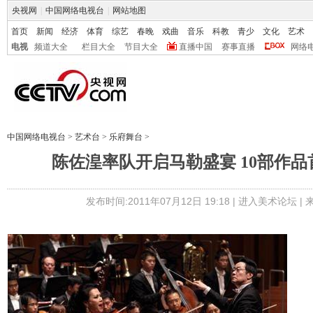
央视网
|
中国网络电视台
|
网站地图
首页
新闻
经济
体育
综艺
春晚
戏曲
音乐
科教
青少
文化
艺术
电视
频道大全
栏目大全
节目大全
直播中国
赛事直播
网络
中国网络电视台
>
艺术台
>
乐府舞台
>
陈佐湟率队开启马勒盛宴 10部作
发布时间:2011年07月12日 19:18 |
进入美术论坛
|