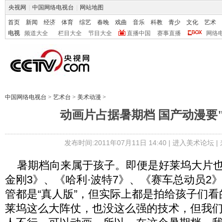
央视网
|
中国网络电视台
|
网站地图
首页
新闻
经济
体育
综艺
春晚
戏曲
音乐
科教
青少
文化
艺术
电视
频道大全
栏目大全
节目大全
直播中国
赛事直播
网络
中国网络电视台
>
艺术台
>
美术动漫
>
动画片占据暑期档 国产动漫要
发布时间:2011年07月11日 14:40 |
进入美术论坛
|
暑期档向来属于孩子。即便是好莱坞大片也
金刚3》、《哈利·波特7》、《赛车总动员2
管都是“真人版”，但实际上都是拍给孩子们
莱坞这么大阵仗，也没这么强的技术，但我们