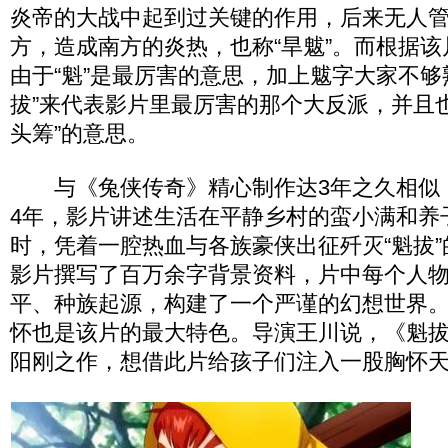
炎帝的大战中起到过关键的作用，后来无人
方，造成南方的炎热，也称“旱魃”。而根据
由于“魁”是最厉害的意思，加上魃字大家不够
拔”来代表影片里最厉害的那个大反派，并且
头筹”的意思。
与《兔侠传奇》精心制作达3年之久相似
4年，影片讲述生活在平静乡村的蛮小满和养子
时，凭着一腔热血与各族豪侠出征歼灭“魁拔”
影片撰写了百万余字背景资料，片中每个人
平、种族起源，构建了一个严谨的幻想世界
怀也是该片的最大特色。导演王川说，《魁
阳刚之作，想借此片给孩子们注入一股胸怀