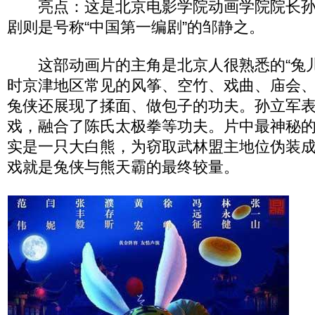
亮点：这是北京电影学院动画学院院长孙
剧则是号称“中国第一编剧”的邹静之。
这部动画片的主角是北京人很熟悉的“兔儿
时京津地区常见的风筝、空竹、戏曲、庙会
兔侠还展现了揉面、做包子的功夫。孙立军表
戏，融合了陈氏太极拳等功夫。片中最神秘的
实是一只大白熊，为窃取武林盟主地位伪装
戏就是兔侠与熊天霸的最终较量。