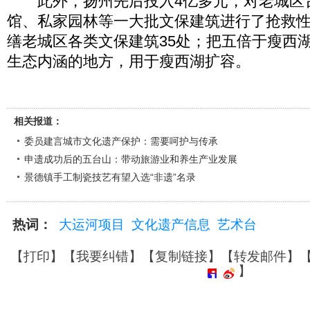
此外，扬州先后投入4亿多元，对老城区
馆、私家园林等一大批文保建筑进行了抢救
缮老城区各类文保建筑35处；把五倍于瘦西
生态内涵的地方，用于瘦西湖扩容。
相关报道：
委员建言城市文化遗产保护：需要呵护与传承
申遗成功后的五台山：带动旅游业和养生产业发展
景德镇手工制瓷技艺有望入选“非遗”名录
热词：
大运河项目
文化遗产信息
艺术台
【
打印
】【
我要纠错
】【
复制链接
】【
转发邮件
】
】