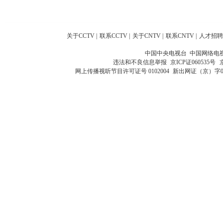
关于CCTV
|
联系CCTV
|
关于CNTV
|
联系CNTV
|
人才招聘
中国中央电视台 中国网络电
违法和不良信息举报
京ICP证060535号
网上传播视听节目许可证号 0102004
新出网证（京）字0