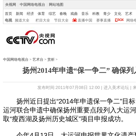
央视网
|
中国网络电视台
|
网站地图
首页
新闻
经济
体育
综艺
春晚
戏曲
音乐
科教
青少
文化
艺术
电视
频道大全
栏目大全
节目大全
直播中国
赛事直播
网络
中国网络电视台
>
艺术台
>
赏析
>
扬州2014年申遗“保一争二” 确保
发布时间:2011年07月08日 12:00 |
进入美术论坛
|
扬州近日提出“2014年申遗保一争二”目
运河联合申遗中确保扬州重要点段列入大运
取“瘦西湖及扬州历史城区”项目申报成功。
今年4月13日，大运河申报世界文化遗产