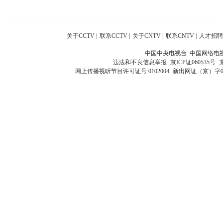
关于CCTV
|
联系CCTV
|
关于CNTV
|
联系CNTV
|
人才招聘
中国中央电视台 中国网络电
违法和不良信息举报
京ICP证060535号
网上传播视听节目许可证号 0102004
新出网证（京）字0