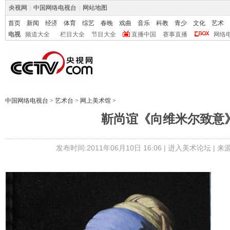
央视网
|
中国网络电视台
|
网站地图
首页
新闻
经济
体育
综艺
春晚
戏曲
音乐
科教
青少
文化
艺术
电视
频道大全
栏目大全
节目大全
直播中国
赛事直播
网络
中国网络电视台
>
艺术台
>
网上美术馆
>
靳尚谊《向维米尔致意
发布时间:2011年06月10日 16:06 |
进入美术论坛
| 