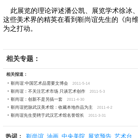
此展览的理论评述潘公凯、展览学术徐冰、
这些美术界的精英在看到靳尚谊先生的《向
为之打动。
相关专题：
相关报道：
靳尚谊:中国艺术品需要文博会
2011-5-14
靳尚谊：不关注艺术市场 只谈艺术创作
2011-5-3
靳尚谊：创新不是另搞一套
2011-4-30
靳尚谊把脉武汉美术馆：收藏本地作品为主
2011-4-2
靳尚谊先生受聘于武汉艺术馆名誉馆长
2011-3-31
热词：
靳尚谊
油画
中央美院
展览预告
艺术台