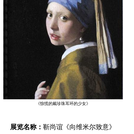
《惊慌的戴珍珠耳环的少女》
展览名称：
靳尚谊《向维米尔致意》