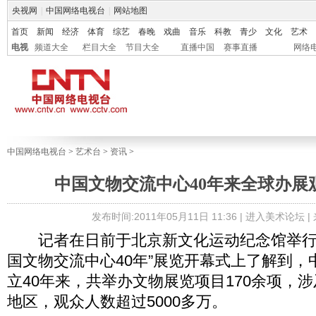
央视网
|
中国网络电视台
|
网站地图
首页
新闻
经济
体育
综艺
春晚
戏曲
音乐
科教
青少
文化
艺术
电视
频道大全
栏目大全
节目大全
直播中国
赛事直播
网络
中国网络电视台
>
艺术台
>
资讯
>
中国文物交流中心40年来全球办展观
发布时间:2011年05月11日 11:36 |
进入美术论坛
|
记者在日前于北京新文化运动纪念馆举行
国文物交流中心40年”展览开幕式上了解到，
立40年来，共举办文物展览项目170余项，涉
地区，观众人数超过5000多万。