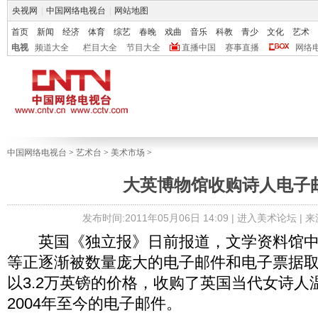
央视网
|
中国网络电视台
|
网站地图
首页
新闻
经济
体育
综艺
春晚
戏曲
音乐
科教
青少
文化
艺术
电视
频道大全
栏目大全
节目大全
直播中国
赛事直播
网络
中国网络电视台
>
艺术台
>
美术市场
>
大英博物馆收购诗人电子
发布时间:2011年05月06日 14:09 |
进入美术论坛
| 
英国《独立报》日前报道，文学资料馆中
等正逐渐被数量庞大的电子邮件和电子票据
以3.2万英镑的价格，收购了英国当代女诗人
2004年至今的电子邮件。