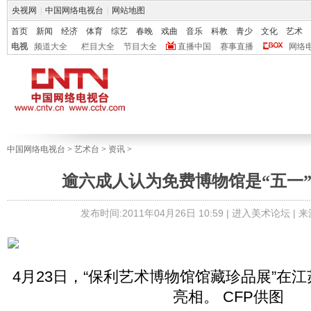
央视网
|
中国网络电视台
|
网站地图
首页
新闻
经济
体育
综艺
春晚
戏曲
音乐
科教
青少
文化
艺术
电视
频道大全
栏目大全
节目大全
直播中国
赛事直播
网络
中国网络电视台
>
艺术台
>
资讯
>
逾六成人认为免费博物馆是“五一
发布时间:2011年04月26日 10:59 |
进入美术论坛
| 
4月23日，“保利艺术博物馆馆藏珍品展”在
亮相。 CFP供图