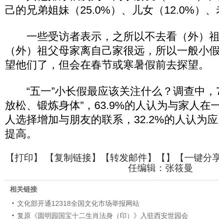
己的兄弟姐妹（25.0%）、儿女（12.0%）、
一些受访者表示，之所以不去看（外）祖
（外）祖父母家离自己家很远，所以一般小
望他们了，但会在春节或寒暑假前去探望。
“五一”小长假最应该关注什么？调查中，75
放松、锻炼身体”，63.9%的人认为与家人在一
人选择增加与朋友的联系，32.2%的人认为
提高。
【
打印
】 【
复制链接
】【
转发邮件
】【
】
【一键分
任编辑：张筱曼
相关链接
文化部开通12318全国文化市场举报网站
复原《圆明园国宝十二生肖法身（印）》入驻西安世园会