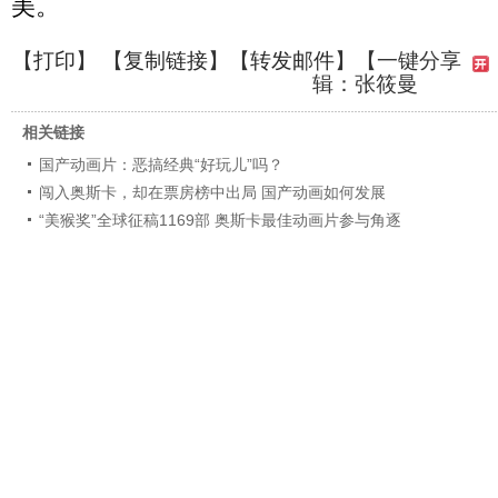
美。
【
打印
】 【
复制链接
】【
转发邮件
】
【一键分享
辑：张筱曼
相关链接
国产动画片：恶搞经典“好玩儿”吗？
闯入奥斯卡，却在票房榜中出局 国产动画如何发展
“美猴奖”全球征稿1169部 奥斯卡最佳动画片参与角逐