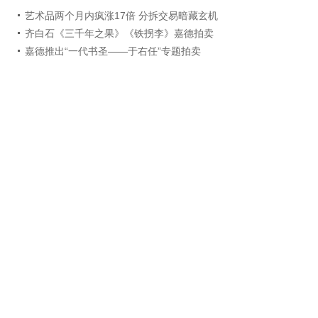
艺术品两个月内疯涨17倍 分拆交易暗藏玄机
齐白石《三千年之果》《铁拐李》嘉德拍卖
嘉德推出“一代书圣――于右任”专题拍卖