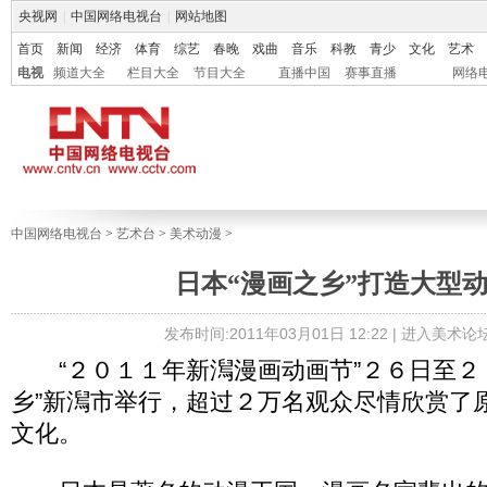
央视网
|
中国网络电视台
|
网站地图
首页
新闻
经济
体育
综艺
春晚
戏曲
音乐
科教
青少
文化
艺术
电视
频道大全
栏目大全
节目大全
直播中国
赛事直播
网络
中国网络电视台
>
艺术台
>
美术动漫
>
日本“漫画之乡”打造大型
发布时间:2011年03月01日 12:22 |
进入美术论
“２０１１年新澙漫画动画节”２６日至２
乡”新澙市举行，超过２万名观众尽情欣赏了
文化。