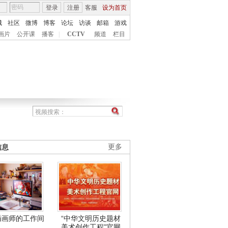
登录
注册
客服
设为首页
城
社区
微博
博客
论坛
访谈
邮箱
游戏
画片
公开课
播客
|
CCTV
频道
栏目
信息
更多
插画师的工作间
“中华文明历史题材
美术创作工程”官网