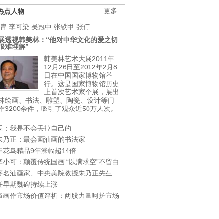
热点人物
更多
胄
李可染
吴冠中
张铁甲
张仃
展透视韩美林：“他对中华文化的爱之切
很难理解”
韩美林艺术大展2011年
12月26日至2012年2月8
日在中国国家博物馆举
行。这是国家博物馆历史
上首次艺术家个展，展出
林绘画、书法、雕塑、陶瓷、设计等门
作3200余件，吸引了观众近50万人次。
玉：我是不会丢掉自己的
朱乃正：最会画油画的书法家
年花鸟精品9年涨幅超14倍
李小可：颠覆传统国画 “以满求空”不留白
著名油画家、中央美院教授朱乃正先生
任早期魏碑持续上涨
极画作市场价值评析：两股力量呵护市场