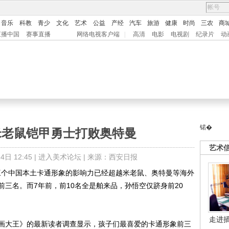
音乐
科教
青少
文化
艺术
公益
产经
汽车
旅游
健康
时尚
三农
商
直播中国
赛事直播
网络电视客户端
|
高清
电影
电视剧
纪录片
动
锘�
米老鼠铠甲勇士打败奥特曼
艺术
日 12:45 |
进入美术论坛
| 来源：西安日报
个中国本土卡通形象的影响力已经超越米老鼠、奥特曼等海外
三名。而7年前，前10名全是舶来品，孙悟空仅跻身前20
走进
大王》的最新读者调查显示，孩子们最喜爱的卡通形象前三