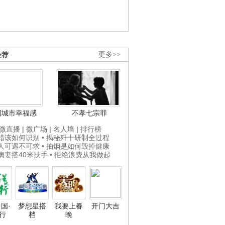
推荐
更多>>
国城市幸福感
不孝七宗罪
微直播
|
微广场
|
名人墙
|
排行榜
打蜡该如何识别
• 揭秘歼十研制全过程
贵人可遇不可求
• 抽烟是如何毁掉健康
为病妻搭40米扶手
• 拒绝浪费从我做起
国·
梦想星搭
我要上春
开门大吉
行
档
晚