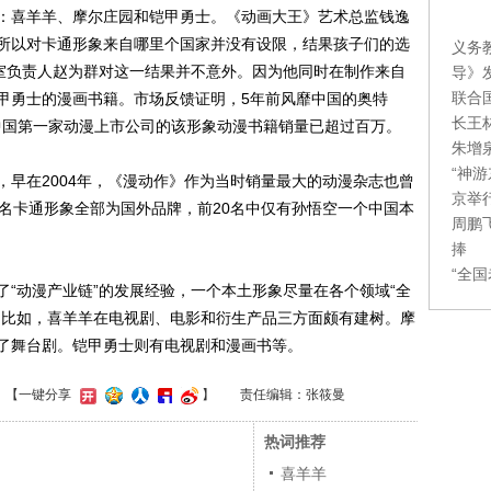
：喜羊羊、摩尔庄园和铠甲勇士。《动画大王》艺术总监钱逸
所以对卡通形象来自哪里个国家并没有设限，结果孩子们的选
义务
作室负责人赵为群对这一结果并不意外。因为他同时在制作来自
导》
联合
甲勇士的漫画书籍。市场反馈证明，5年前风靡中国的奥特
长王
中国第一家动漫上市公司的该形象动漫书籍销量已超过百万。
朱增
“神
在2004年，《漫动作》作为当时销量最大的动漫杂志也曾
京举
0名卡通形象全部为国外品牌，前20名中仅有孙悟空一个中国本
周鹏
捧
“全
动漫产业链”的发展经验，一个本土形象尽量在各个领域“全
。比如，喜羊羊在电视剧、电影和衍生产品三方面颇有建树。摩
了舞台剧。铠甲勇士则有电视剧和漫画书等。
】
【一键分享
】
责任编辑：张筱曼
热词推荐
喜羊羊