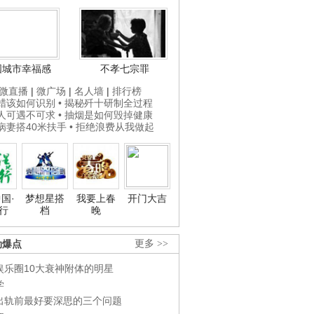
国城市幸福感
不孝七宗罪
微直播
|
微广场
|
名人墙
|
排行榜
打蜡该如何识别
• 揭秘歼十研制全过程
贵人可遇不可求
• 抽烟是如何毁掉健康
为病妻搭40米扶手
• 拒绝浪费从我做起
国·
梦想星搭
我要上春
开门大吉
行
档
晚
劲爆点
更多 >>
娱乐圈10大衰神附体的明星
学
出轨前最好要深思的三个问题