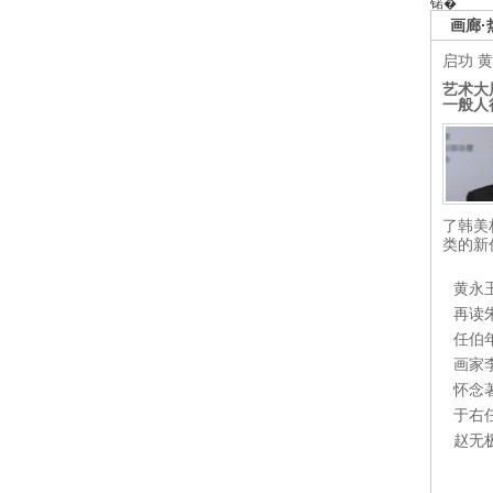
锘�
画廊·
启功
黄
艺术大
一般人
了韩美
类的新
黄永
再读
任伯
画家
怀念
于右
赵无