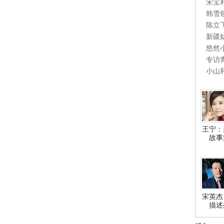
宋宝
韩雪
陈立
新疆
悠然
专访
小山
王宁：
故事
宋英杰
描述