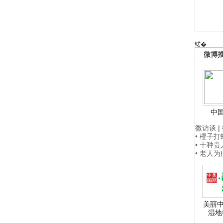
锘�
微博
中
微访谈
|
• 橙子
• 十种
• 老人
美丽中
湿地