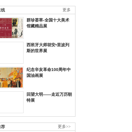
在线
更多
群珍荟萃-全国十大美术
馆藏精品展
西班牙大师胡安•里波列
斯的世界展
纪念辛亥革命100周年中
国油画展
回望大明——走近万历朝
特展
推荐
更多>>