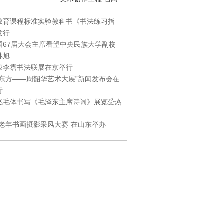
教育课程标准实验教科书《书法练习指
发行
国67届大会主席看望中央民族大学副校
林旭
泉李霑书法联展在京举行
游东方——周韶华艺术大展”新闻发布会在
行
飞毛体书写《毛泽东主席诗词》展览受热
国老年书画摄影采风大赛”在山东举办