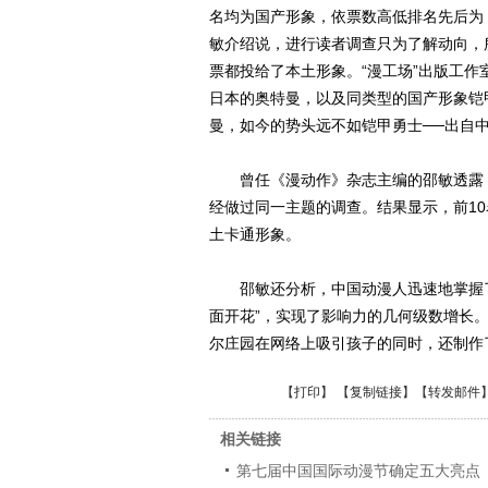
名均为国产形象，依票数高低排名先后为
敏介绍说，进行读者调查只为了解动向，
票都投给了本土形象。“漫工场”出版工
日本的奥特曼，以及同类型的国产形象铠
曼，如今的势头远不如铠甲勇士──出自
曾任《漫动作》杂志主编的邵敏透露，早
经做过同一主题的调查。结果显示，前1
土卡通形象。
邵敏还分析，中国动漫人迅速地掌握了“
面开花”，实现了影响力的几何级数增长
尔庄园在网络上吸引孩子的同时，还制作
【
打印
】 【
复制链接
】【
转发邮件
相关链接
第七届中国国际动漫节确定五大亮点