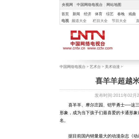
央视网
|
中国网络电视台
|
网站地图
首页
新闻
经济
体育
综艺
春晚
戏曲
电视
频道大全
栏目大全
节目大全
中国网络电视台
>
艺术台
>
美术动漫
>
喜羊羊超越
发布时间:2011年02月24
喜羊羊、摩尔庄园、铠甲勇士──这三
形象，成为当下孩子们最喜爱的卡通形象前
名。
据目前国内销量最大的动漫杂志《动画