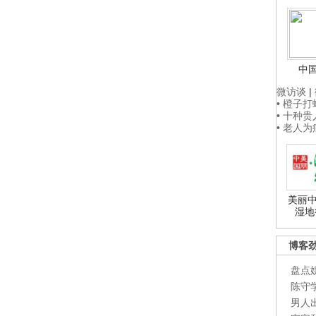
中
微访谈
|
• 橙子
• 十种
• 老人
美丽中
湿地
博客
盘点
陈守
男人