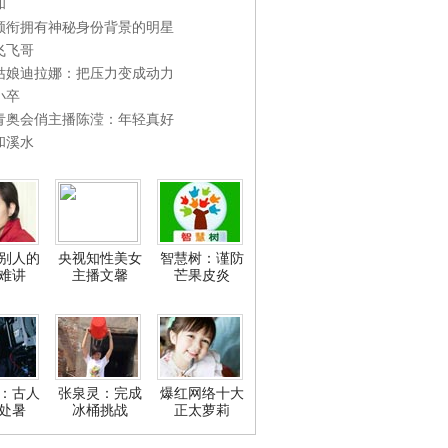
和
领衔拥有神秘身份背景的明星
飞飞哥
姑娘迪拉娜：把压力变成动力
小卒
青奥会俏主播陈滢：年轻真好
和溪水
别人的
央视知性美女
智慧树：谨防
难讲
主播文馨
芒果皮炎
：古人
张泉灵：完成
爆红网络十大
处暑
冰桶挑战
正太萝莉