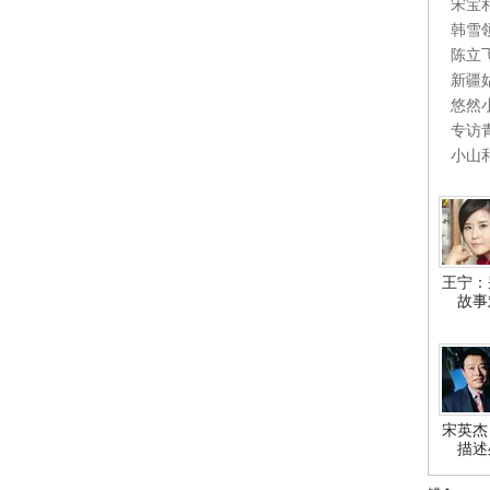
宋宝
韩雪
陈立
新疆
悠然
专访
小山
王宁：
故事
宋英杰
描述