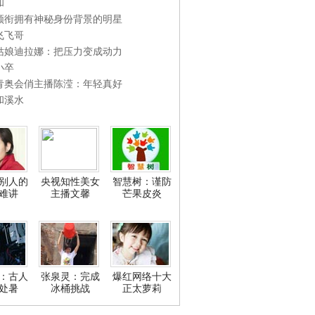
和
领衔拥有神秘身份背景的明星
飞飞哥
姑娘迪拉娜：把压力变成动力
小卒
青奥会俏主播陈滢：年轻真好
和溪水
别人的
央视知性美女
智慧树：谨防
难讲
主播文馨
芒果皮炎
：古人
张泉灵：完成
爆红网络十大
处暑
冰桶挑战
正太萝莉