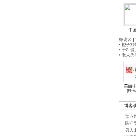
中
微访谈
|
• 橙子
• 十种
• 老人
美丽中
湿地
博客
盘点
陈守
男人