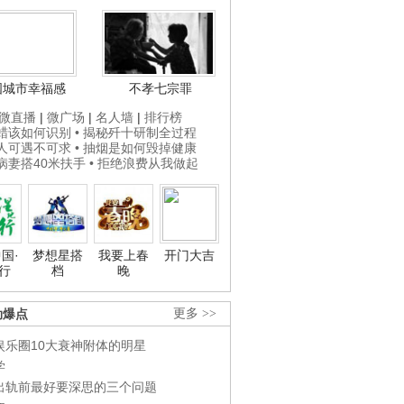
国城市幸福感
不孝七宗罪
微直播
|
微广场
|
名人墙
|
排行榜
打蜡该如何识别
• 揭秘歼十研制全过程
贵人可遇不可求
• 抽烟是如何毁掉健康
为病妻搭40米扶手
• 拒绝浪费从我做起
国·
梦想星搭
我要上春
开门大吉
行
档
晚
劲爆点
更多 >>
娱乐圈10大衰神附体的明星
学
出轨前最好要深思的三个问题