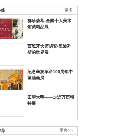
在线
更多
群珍荟萃-全国十大美术
馆藏精品展
西班牙大师胡安•里波列
斯的世界展
纪念辛亥革命100周年中
国油画展
回望大明——走近万历朝
特展
推荐
更多>>