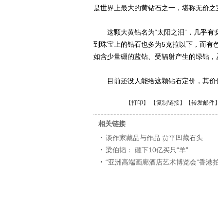
是世界上最大的黄钻石之一，堪称无价之
这颗大黄钻名为“太阳之泪”，几乎有
到珠宝上的钻石也多为5克拉以下，而有
如含少量硼的蓝钻、受辐射产生的绿钻，
目前还没人能给这颗钻石定价，其价
【
打印
】 【
复制链接
】【
转发邮件
相关链接
谈作家藏品与作品 贾平凹藏石头
梁伯韬： 砸下10亿买只“羊”
“亚洲高端画廊酒店艺术博览会”香港