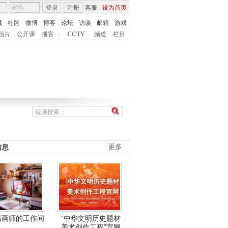
登录
注册
客服
设为首页
城
社区
微博
博客
论坛
访谈
邮箱
游戏
画片
公开课
播客
|
CCTV
频道
栏目
信息
更多
插画师的工作间
“中华文明历史题材
美术创作工程”官网