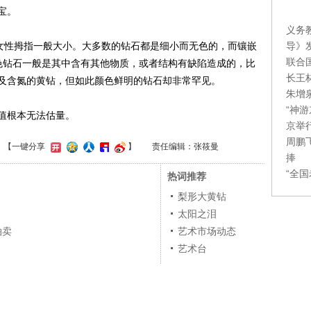
宝。
义务
导》
女性拇指一般大小。大多数的钻石都是细小而无色的，而镶嵌
联合
色钻石一般是其中含有其他物质，或者结构有缺陷造成的，比
长王
及含氮的黄钻，但如此颜色鲜明的钻石却非常罕见。
朱增
“神
值根本无法估量。
京举
周鹏
】
【一键分享
】
责任编辑：张筱曼
捧
“全
热词推荐
梨形大黄钻
太阳之泪
拍卖
艺术市场动态
艺术台