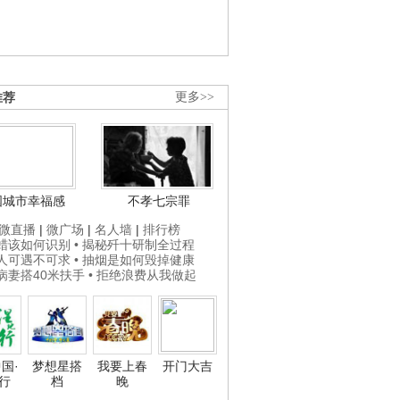
推荐
更多>>
国城市幸福感
不孝七宗罪
微直播
|
微广场
|
名人墙
|
排行榜
打蜡该如何识别
• 揭秘歼十研制全过程
贵人可遇不可求
• 抽烟是如何毁掉健康
为病妻搭40米扶手
• 拒绝浪费从我做起
国·
梦想星搭
我要上春
开门大吉
行
档
晚