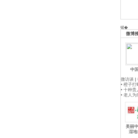
锘�
微博
中
微访谈
|
• 橙子
• 十种
• 老人
美丽中
湿地