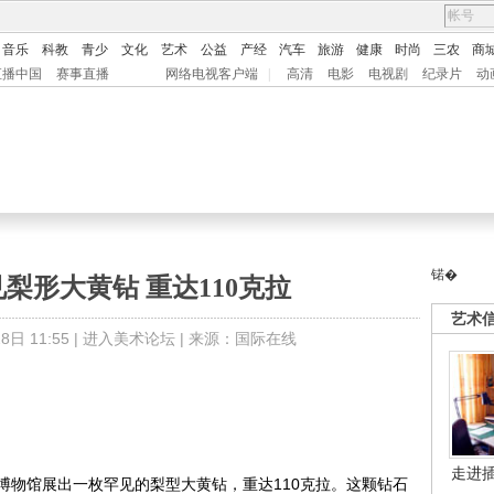
音乐
科教
青少
文化
艺术
公益
产经
汽车
旅游
健康
时尚
三农
商
直播中国
赛事直播
网络电视客户端
|
高清
电影
电视剧
纪录片
动
锘�
梨形大黄钻 重达110克拉
艺术
日 11:55 |
进入美术论坛
| 来源：国际在线
走进
物馆展出一枚罕见的梨型大黄钻，重达110克拉。这颗钻石