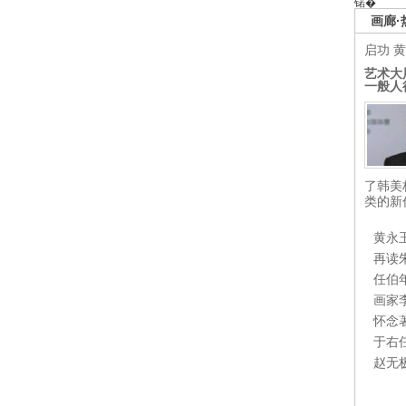
锘�
画廊·
启功
黄
艺术大
一般人
了韩美
类的新
黄永
再读
任伯
画家
怀念
于右
赵无