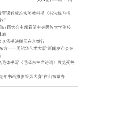
教育课程标准实验教科书《书法练习指
发行
国67届大会主席看望中央民族大学副校
林旭
泉李霑书法联展在京举行
游东方——周韶华艺术大展”新闻发布会在
行
飞毛体书写《毛泽东主席诗词》展览受热
国老年书画摄影采风大赛”在山东举办