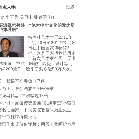
热点人物
更多
胄
李可染
吴冠中
张铁甲
张仃
展透视韩美林：“他对中华文化的爱之切
很难理解”
韩美林艺术大展2011年
12月26日至2012年2月8
日在中国国家博物馆举
行。这是国家博物馆历史
上首次艺术家个展，展出
林绘画、书法、雕塑、陶瓷、设计等门
作3200余件，吸引了观众近50万人次。
玉：我是不会丢掉自己的
朱乃正：最会画油画的书法家
年花鸟精品9年涨幅超14倍
李小可：颠覆传统国画 “以满求空”不留白
著名油画家、中央美院教授朱乃正先生
任早期魏碑持续上涨
极画作市场价值评析：两股力量呵护市场