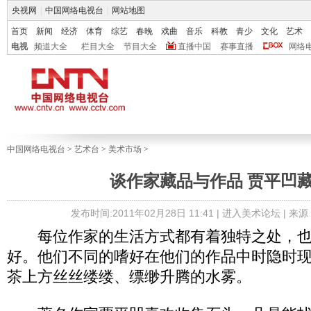
央视网
|
中国网络电视台
|
网站地图
首页
新闻
经济
体育
综艺
春晚
戏曲
音乐
科教
青少
文化
艺术
电视
频道大全
栏目大全
节目大全
直播中国
赛事直播
网络
中国网络电视台
>
艺术台
>
美术市场
>
谈作家藏品与作品 贾平凹
发布时间:2011年02月28日 11:41 |
进入美术论坛
| 来
每位作家的生活方式都有着独特之处，也
好。他们不同的嗜好在他们的作品中时隐时
茶上方丝丝缕缕、缥缈升腾的水雾。