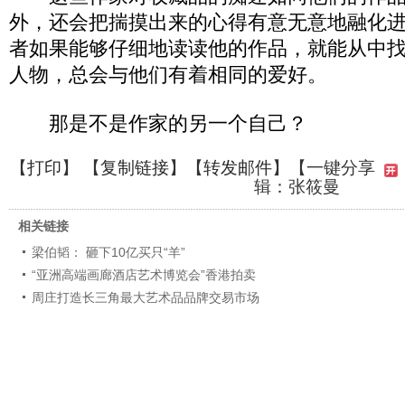
外，还会把揣摸出来的心得有意无意地融化
者如果能够仔细地读读他的作品，就能从中
人物，总会与他们有着相同的爱好。
那是不是作家的另一个自己？
【
打印
】 【
复制链接
】【
转发邮件
】
【一键分享
辑：张筱曼
相关链接
梁伯韬： 砸下10亿买只“羊”
“亚洲高端画廊酒店艺术博览会”香港拍卖
周庄打造长三角最大艺术品品牌交易市场