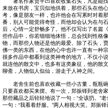
著名作家贾平凹喜欢收集石头，凡是能找
来放在书房，宝贝似地供着，那些石头在他
考，像是朋友一样，也许他会在写累时对着
番，别人可能觉得奇怪，而他却会认为在与
后，心情一定舒畅多了。他不仅写出了名篇
些作品中，你若细细地体悟，总会找到性格
物，而那些人物还是他的最爱。除了石头，
佛一类的东西，在他的心中也许一直有一种
很多作品中都看到这类神奇的地方，不仅小
就连他的散文中，也多有这类象征，他的散
聊斋，人物似人似仙，游走于人神之间。
老舍生前也喜欢收藏一些小古董，瓶瓶碗
只要喜欢都买来摆。有一次，郑振铎到老舍
那些藏品之后轻轻地说了一句：“全该扔。”
一句：“我看着舒服。”两人相视大笑。郑振