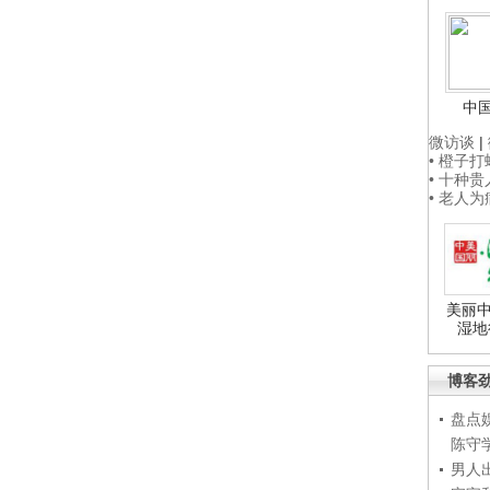
中
微访谈
|
• 橙子
• 十种
• 老人
美丽中
湿地
博客
盘点
陈守
男人