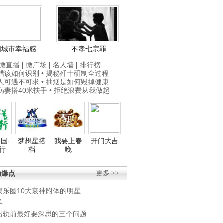
国城市幸福感
不孝七宗罪
微直播
|
微广场
|
名人墙
|
排行榜
打蜡该如何识别
• 揭秘歼十研制全过程
贵人可遇不可求
• 抽烟是如何毁掉健康
为病妻搭40米扶手
• 拒绝浪费从我做起
国·
梦想星搭
我要上春
开门大吉
行
档
晚
劲爆点
更多 >>
娱乐圈10大衰神附体的明星
学
出轨前最好要深思的三个问题