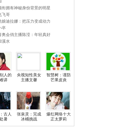
和
领衔拥有神秘身份背景的明星
飞飞哥
姑娘迪拉娜：把压力变成动力
小卒
青奥会俏主播陈滢：年轻真好
和溪水
别人的
央视知性美女
智慧树：谨防
难讲
主播文馨
芒果皮炎
：古人
张泉灵：完成
爆红网络十大
处暑
冰桶挑战
正太萝莉