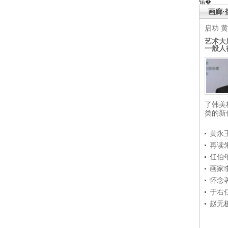
锘�
画廊·
启功
黄
艺术大
一般人
了韩美
类的新
黄永
再读
任伯
画家
怀念
于右
赵无