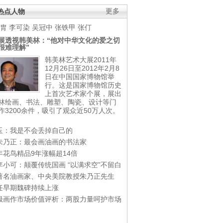
热点人物
更多
胄
李可染
吴冠中
张铁甲
张仃
展透视韩美林：“他对中华文化的爱之切
很难理解”
韩美林艺术大展2011年
12月26日至2012年2月8
日在中国国家博物馆举
行。这是国家博物馆历史
上首次艺术家个展，展出
林绘画、书法、雕塑、陶瓷、设计等门
作3200余件，吸引了观众近50万人次。
玉：我是不会丢掉自己的
朱乃正：最会画油画的书法家
年花鸟精品9年涨幅超14倍
李小可：颠覆传统国画 “以满求空”不留白
著名油画家、中央美院教授朱乃正先生
任早期魏碑持续上涨
极画作市场价值评析：两股力量呵护市场