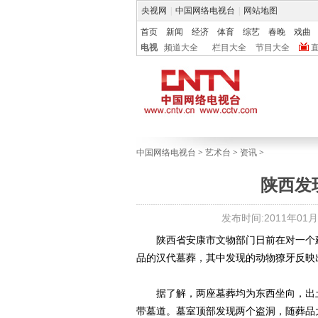
央视网
|
中国网络电视台
|
网站地图
首页
新闻
经济
体育
综艺
春晚
戏曲
电视
频道大全
栏目大全
节目大全
中国网络电视台
>
艺术台
>
资讯
>
陕西发
发布时间:2011年01月17
陕西省安康市文物部门日前在对一个建
品的汉代墓葬，其中发现的动物獠牙反映
据了解，两座墓葬均为东西坐向，出土
带墓道。墓室顶部发现两个盗洞，随葬品