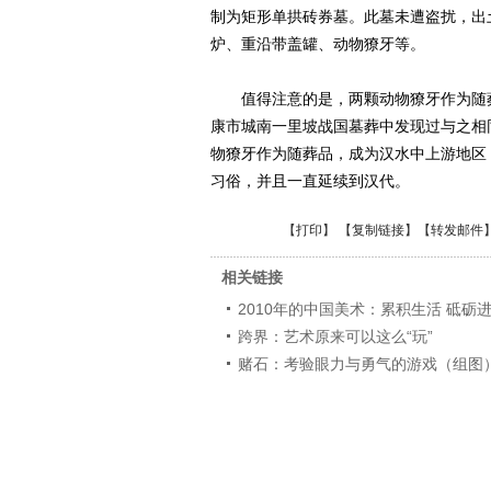
制为矩形单拱砖券墓。此墓未遭盗扰，出
炉、重沿带盖罐、动物獠牙等。
值得注意的是，两颗动物獠牙作为随葬
康市城南一里坡战国墓葬中发现过与之相
物獠牙作为随葬品，成为汉水中上游地区
习俗，并且一直延续到汉代。
【
打印
】 【
复制链接
】【
转发邮件
相关链接
2010年的中国美术：累积生活 砥砺
跨界：艺术原来可以这么“玩”
赌石：考验眼力与勇气的游戏（组图