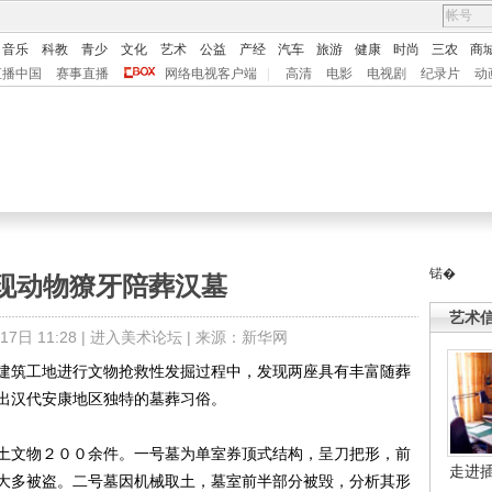
音乐
科教
青少
文化
艺术
公益
产经
汽车
旅游
健康
时尚
三农
商
直播中国
赛事直播
网络电视客户端
|
高清
电影
电视剧
纪录片
动
锘�
现动物獠牙陪葬汉墓
艺术
日 11:28 |
进入美术论坛
| 来源：新华网
筑工地进行文物抢救性发掘过程中，发现两座具有丰富随葬
出汉代安康地区独特的墓葬习俗。
文物２００余件。一号墓为单室券顶式结构，呈刀把形，前
走进
大多被盗。二号墓因机械取土，墓室前半部分被毁，分析其形