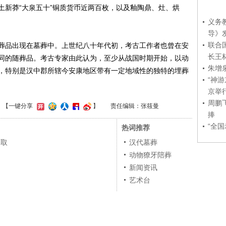
土新莽“大泉五十”铜质货币近两百枚，以及釉陶鼎、灶、烘
义务
导》
联合
品出现在墓葬中。上世纪八十年代初，考古工作者也曾在安
长王
同的随葬品。考古专家由此认为，至少从战国时期开始，以动
朱增
，特别是汉中郡所辖今安康地区带有一定地域性的独特的埋葬
“神
京举
周鹏
】
【一键分享
】
责任编辑：张筱曼
捧
“全
热词推荐
进取
汉代墓葬
动物獠牙陪葬
）
新闻资讯
艺术台