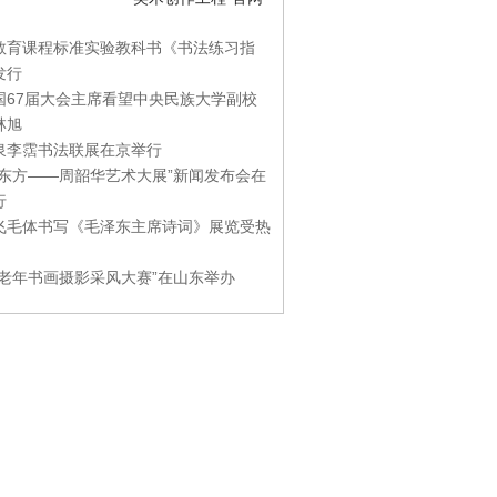
教育课程标准实验教科书《书法练习指
发行
国67届大会主席看望中央民族大学副校
林旭
泉李霑书法联展在京举行
游东方——周韶华艺术大展”新闻发布会在
行
飞毛体书写《毛泽东主席诗词》展览受热
国老年书画摄影采风大赛”在山东举办