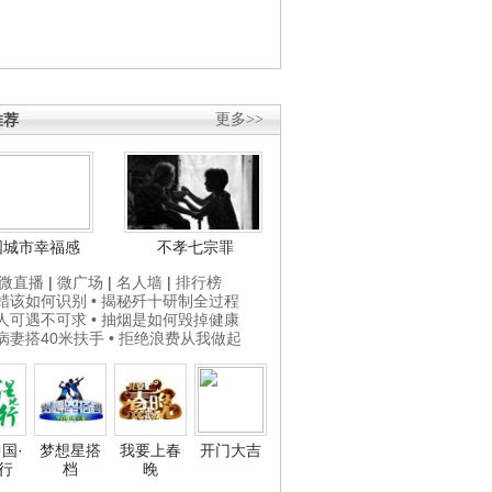
推荐
更多>>
国城市幸福感
不孝七宗罪
微直播
|
微广场
|
名人墙
|
排行榜
打蜡该如何识别
• 揭秘歼十研制全过程
贵人可遇不可求
• 抽烟是如何毁掉健康
为病妻搭40米扶手
• 拒绝浪费从我做起
国·
梦想星搭
我要上春
开门大吉
行
档
晚