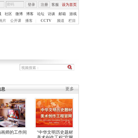
登录
注册
客服
设为首页
城
社区
微博
博客
论坛
访谈
邮箱
游戏
画片
公开课
播客
|
CCTV
频道
栏目
信息
更多
插画师的工作间
“中华文明历史题材
美术创作工程”官网