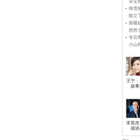
宋宝
韩雪
陈立
新疆
悠然
专访
小山
王宁：
故事
宋英杰
描述