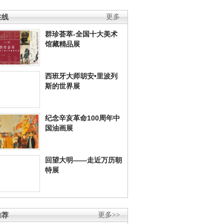
在线
更多
群珍荟萃-全国十大美术
馆藏精品展
西班牙大师胡安•里波列
斯的世界展
纪念辛亥革命100周年中
国油画展
回望大明——走近万历朝
特展
推荐
更多>>