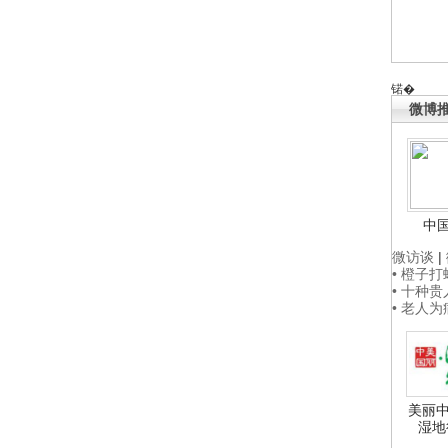
锘�
微博
中
微访谈
|
• 橙子
• 十种
• 老人
美丽中
湿地