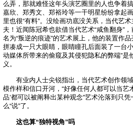
么弄，那就难怪这年头演艺圈里的人也争着
嘉欣、郑秀文、郑裕玲等一干明星纷纷拿起
里也很“有料”。没绘画功底没关系，当代艺
夫！近闻陈冠希也欲借当代艺术“咸鱼翻身”
名为“叛逆的痕迹”的艺术展上，他的装置作品亮
拼凑成一只大眼睛，眼睛瞳孔后面装了一台小
动媒体所带来的偷窥及其侵犯隐私的弊端”是
义。
有业内人士尖锐指出，当代艺术创作领域
模作样和信口开河，“好像任何人都可以当艺
品’都可以被阐释出某种观念”艺术沦落到只凭
么“说”了。
这也算“独特视角”吗