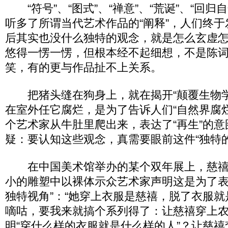
“符号”、“图式”、“禅意”、“荒诞”、“回归自
听多了所谓当代艺术作品的“阐释”，人们终
后其实也没什么独特的观念，就是怎么玄虚
悠得一愣一愣，但根本经不起细想，不是陈
笑，有的更与作品扯不上关系。
把猪头缝在狗身上，就在揭开“颠覆生物学
在室外任它腐烂，是为了告诉人们“自然界腐
个艺术家从牛肚里爬出来，表达了“再生”的
疑：要认知这些观念，真需要眼前这件“独特的
在中国美术馆举办的某个双年展上，慈禧
小的雕塑中以裸体示众艺术家声明这是为了表
独特视角”：“她穿上衣服是慈禧，脱了衣服就
嘀咕，要我来就搞个系列得了：让慈禧穿上
明“穿什么样的衣服就是什么样的人”？让慈