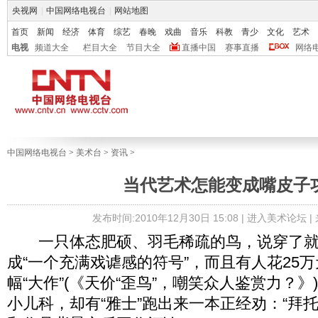
央视网
|
中国网络电视台
|
网站地图
首页
新闻
经济
体育
综艺
春晚
戏曲
音乐
科教
青少
文化
艺术
电视
频道大全
栏目大全
节目大全
直播中国
赛事直播
网络
中国网络电视台
>
美术台
>
资讯
>
当代艺术怎能变成嘴皮子
发布时间:2010年12月30日 15:08 |
进入美术论坛
|
一只体态肥硕、羽毛稀疏的鸟，说穿了就
成“一个充满戏谑感的符号”，而且有人花25
幅“大作”(《天价“歪鸟”，嘲笑众人鉴赏力？
小儿科，却有“雅士”跑出来一本正经劝：“拜