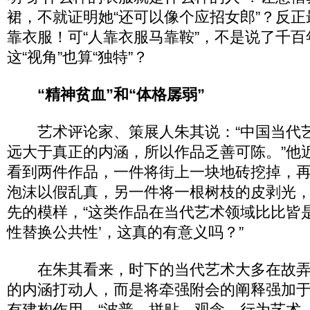
裙，不就证明她“还可以像个应招女郎”？反正
靠衣服！可“人靠衣服马靠鞍”，不是说了千
这“视角”也算“独特”？
“精神贫血”和“体格孱弱”
艺术评论家、策展人朱其说：“中国当代
远大于真正的内涵，所以作品乏善可陈。”他
看到两件作品，一件将街上一块地砖挖掉，
泡沫以假乱真，另一件将一根树枝的皮剥光，
先的模样，“这类作品在当代艺术领域比比皆
性替换公共性’，这真的有意义吗？”
在朱其看来，时下的当代艺术大多在故弄
的内涵打动人，而是将牵强附会的阐释强加
有建构作用。“波普、拼贴、观念、行为艺术