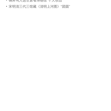
铜奔马入选甘肃省博物馆“十大珍品”
宋明清三代三馆藏《清明上河图》“团圆”