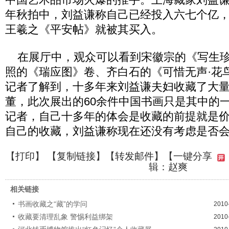
年秋拍中，刘益谦称自己已经投入六七个亿，其
王羲之《平安帖》就被其买入。
在展厅中，观众可以看到宋徽宗的《写生珍
照的《瑞应图》卷、齐白石的《可惜无声·花
记者了解到，十多年来刘益谦夫妇收藏了大
董，此次展出的60余件中国书画只是其中的
记者，自己十多年的体会是收藏的前提就是
自己的收藏，刘益谦称现在还没有考虑是否
【
打印
】 【
复制链接
】【
转发邮件
】
【一键分享
辑：赵爽
相关链接
书画收藏之“藏”的学问
2010
收藏要清理乱象 警惕利益绑架
2010