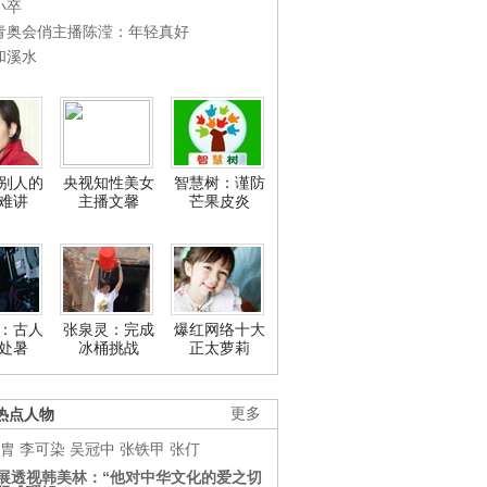
小卒
青奥会俏主播陈滢：年轻真好
和溪水
别人的
央视知性美女
智慧树：谨防
难讲
主播文馨
芒果皮炎
：古人
张泉灵：完成
爆红网络十大
处暑
冰桶挑战
正太萝莉
热点人物
更多
胄
李可染
吴冠中
张铁甲
张仃
展透视韩美林：“他对中华文化的爱之切