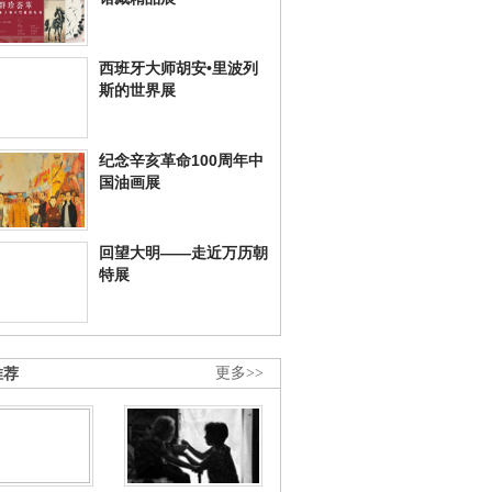
西班牙大师胡安•里波列
斯的世界展
纪念辛亥革命100周年中
国油画展
回望大明——走近万历朝
特展
推荐
更多>>