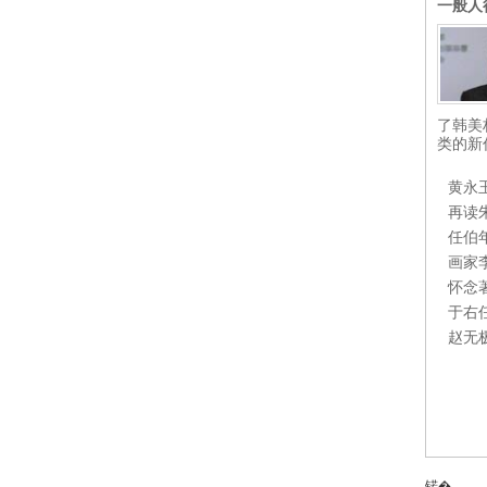
一般人
了韩美
类的新
黄永
再读
任伯
画家
怀念
于右
赵无
锘�