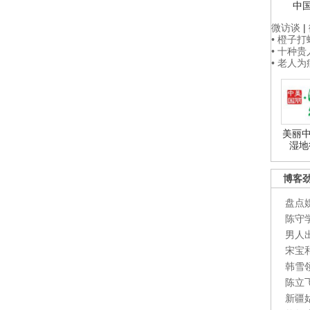
中
微访谈
|
• 橙子
• 十种
• 老人
美丽中
湿地
博客
盘点
陈守
男人
宋宝
韩雪
陈立
新疆