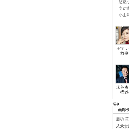
悠然
专访
小山
王宁：
故事
宋英杰
描述
锘�
画廊·
启功
黄
艺术大