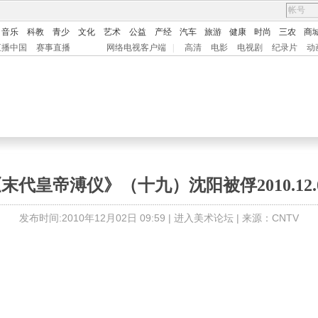
音乐
科教
青少
文化
艺术
公益
产经
汽车
旅游
健康
时尚
三农
商
直播中国
赛事直播
网络电视客户端
|
高清
电影
电视剧
纪录片
动
末代皇帝溥仪》（十九）沈阳被俘2010.12.
发布时间:2010年12月02日 09:59 |
进入美术论坛
| 来源：CNTV