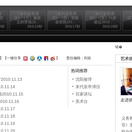
溥
《末代皇帝溥
《末代皇帝溥
《末代皇帝溥
宫
仪》（三）摄政
仪》（四）罢黜
仪》（五）六岁
仪
王的苦恼20...
袁世凯201...
退位2010...
0秒
39分19秒
39分17秒
39分18秒
锘�
】
【一键分享
】
责任编辑：刘岩
艺术
热词推荐
0.11.13
沈阳被俘
11.14
末代皇帝溥仪
0.11.15
百家讲坛
走进
.11.16
美术台
11.17
11.18
义务
11.19
导》
11.20
联合