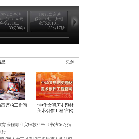
《末代皇帝溥
《末代皇帝溥
《末代皇帝溥
《末代皇帝
》（六）风云
仪》（七）振翅
仪》（八）少年
仪》（九）被
突变2010...
欲飞2010...
夫妻2010...
出宫2010...
39分08秒
39分17秒
39分14秒
39分1
信息
更多
插画师的工作间
“中华文明历史题材
美术创作工程”官网
教育课程标准实验教科书《书法练习指
发行
国67届大会主席看望中央民族大学副校