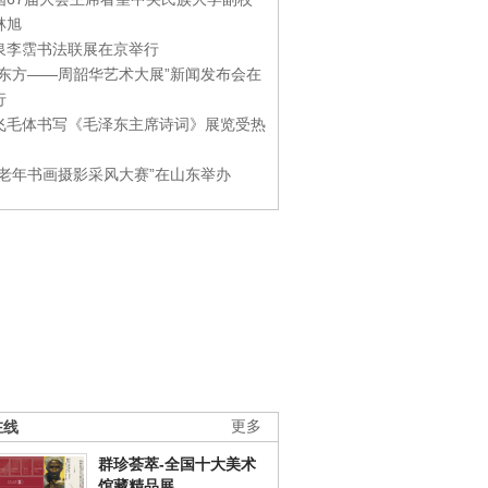
林旭
泉李霑书法联展在京举行
游东方——周韶华艺术大展”新闻发布会在
行
飞毛体书写《毛泽东主席诗词》展览受热
国老年书画摄影采风大赛”在山东举办
在线
更多
群珍荟萃-全国十大美术
馆藏精品展