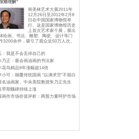
很难理解”
韩美林艺术大展2011年
12月26日至2012年2月8
日在中国国家博物馆举
行。这是国家博物馆历史
上首次艺术家个展，展出
林绘画、书法、雕塑、陶瓷、设计等门
作3200余件，吸引了观众近50万人次。
玉：我是不会丢掉自己的
朱乃正：最会画油画的书法家
年花鸟精品9年涨幅超14倍
李小可：颠覆传统国画 “以满求空”不留白
著名油画家、中央美院教授朱乃正先生
任早期魏碑持续上涨
极画作市场价值评析：两股力量呵护市场