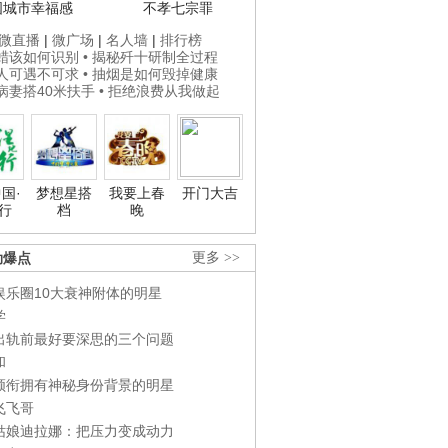
国城市幸福感
不孝七宗罪
微直播
|
微广场
|
名人墙
|
排行榜
打蜡该如何识别
• 揭秘歼十研制全过程
贵人可遇不可求
• 抽烟是如何毁掉健康
为病妻搭40米扶手
• 拒绝浪费从我做起
国·
梦想星搭
我要上春
开门大吉
行
档
晚
劲爆点
更多 >>
娱乐圈10大衰神附体的明星
学
出轨前最好要深思的三个问题
和
领衔拥有神秘身份背景的明星
飞飞哥
姑娘迪拉娜：把压力变成动力