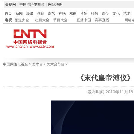
央视网
|
中国网络电视台
|
网站地图
首页
新闻
经济
体育
综艺
春晚
戏曲
音乐
科教
青少
文化
艺术
电视
频道大全
栏目大全
节目大全
直播中国
赛事直播
网络
中国网络电视台
>
美术台
>
美术台节目
>
《末代皇帝溥仪》（五
发布时间:2010年11月18日 