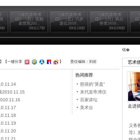
溥
《末代皇帝溥
《末代皇帝溥
《末代皇帝溥
政
仪》（四）罢黜
仪》（五）六岁
仪》（六）风云
仪
.
袁世凯201...
退位2010...
突变2010...
9秒
39分17秒
39分18秒
39分08秒
锘�
】
【一键分享
】
责任编辑：刘岩
艺术
热词推荐
11.14
慈禧的“算盘”
0.11.15
末代皇帝溥仪
.11.16
百家讲坛
走进
11.17
美术台
11.18
11.19
义务
11.20
导》
11.21
联合