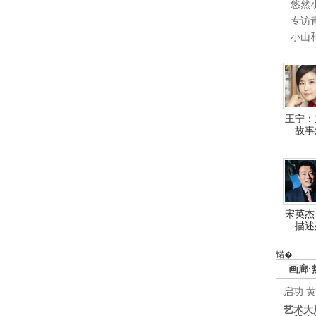
悠然
专访
小山
王宁：
故事
宋英杰
描述
锘�
画廊·
启功
黄
艺术大