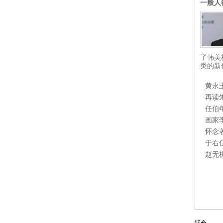
一般人
了韩美
类的新
黄永
再读
任伯
画家
怀念
于右
赵无
锘�