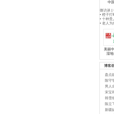
中
微访谈
|
• 橙子
• 十种
• 老人
美丽中
湿地
博客
盘点
陈守
男人
宋宝
韩雪
陈立
新疆