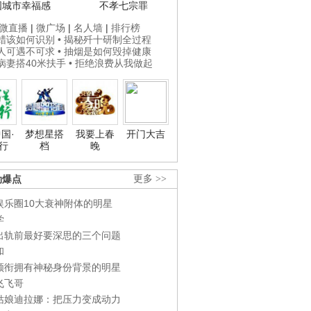
国城市幸福感
不孝七宗罪
微直播
|
微广场
|
名人墙
|
排行榜
打蜡该如何识别
• 揭秘歼十研制全过程
贵人可遇不可求
• 抽烟是如何毁掉健康
为病妻搭40米扶手
• 拒绝浪费从我做起
国·
梦想星搭
我要上春
开门大吉
行
档
晚
劲爆点
更多 >>
娱乐圈10大衰神附体的明星
学
出轨前最好要深思的三个问题
和
领衔拥有神秘身份背景的明星
飞飞哥
姑娘迪拉娜：把压力变成动力