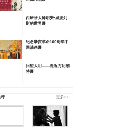
西班牙大师胡安•里波列
斯的世界展
纪念辛亥革命100周年中
国油画展
回望大明——走近万历朝
特展
推荐
更多>>