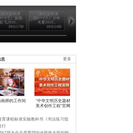
《末代皇帝溥
《末代皇帝溥
《末代皇帝溥
《末代皇帝
》（七）振翅
仪》（八）少年
仪》（九）被逐
仪》（十）东
欲飞2010...
夫妻2010...
出宫2010...
浩劫2010...
39分17秒
39分14秒
39分17秒
39分3
信息
更多
插画师的工作间
“中华文明历史题材
美术创作工程”官网
教育课程标准实验教科书《书法练习指
发行
国67届大会主席看望中央民族大学副校