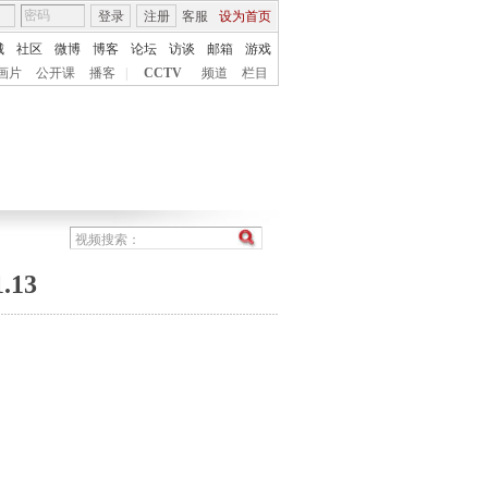
登录
注册
客服
设为首页
城
社区
微博
博客
论坛
访谈
邮箱
游戏
画片
公开课
播客
|
CCTV
频道
栏目
13