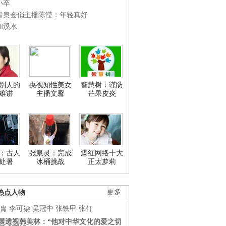
小卒
青奥会俏主播陈滢：年轻真好
和溪水
别人的
央视知性美女
智慧树：谨防
难讲
主播文馨
芒果皮炎
：古人
张泉灵：完成
爆红网络十大
处暑
冰桶挑战
正太萝莉
热点人物
更多
胄
李可染
吴冠中
张铁甲
张仃
展透视韩美林：“他对中华文化的爱之切