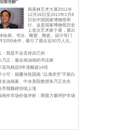
很难理解”
韩美林艺术大展2011年
12月26日至2012年2月8
日在中国国家博物馆举
行。这是国家博物馆历史
上首次艺术家个展，展出
林绘画、书法、雕塑、陶瓷、设计等门
作3200余件，吸引了观众近50万人次。
玉：我是不会丢掉自己的
朱乃正：最会画油画的书法家
年花鸟精品9年涨幅超14倍
李小可：颠覆传统国画 “以满求空”不留白
著名油画家、中央美院教授朱乃正先生
任早期魏碑持续上涨
极画作市场价值评析：两股力量呵护市场