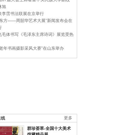
林旭
泉李霑书法联展在京举行
游东方——周韶华艺术大展”新闻发布会在
行
飞毛体书写《毛泽东主席诗词》展览受热
国老年书画摄影采风大赛”在山东举办
在线
更多
群珍荟萃-全国十大美术
馆藏精品展