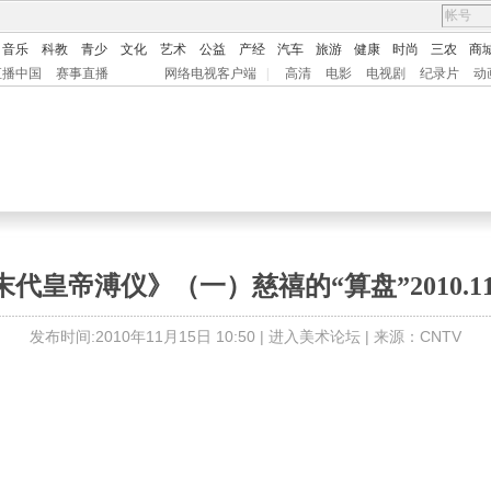
音乐
科教
青少
文化
艺术
公益
产经
汽车
旅游
健康
时尚
三农
商
直播中国
赛事直播
网络电视客户端
|
高清
电影
电视剧
纪录片
动
末代皇帝溥仪》（一）慈禧的“算盘”2010.11.
发布时间:2010年11月15日 10:50 |
进入美术论坛
| 来源：CNTV