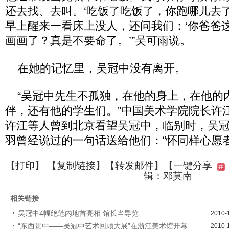
还去找、去叫。‘吃饭了吃饭了，你跑哪儿去
早上醒来一看床上没人，还问我们：‘你爸爸
画画了？真是不要命了。’”吴可雨说。
在她的记忆里，吴冠中没有离开。
“吴冠中先生不孤独，在他的身上，在他的
伴，还有他的学生们。”中国美术学院院长许江说
许江等人曾到北京看望吴冠中，临别时，吴
羽曾经说过的一句话送给他们：“怀同样心愿者
【
打印
】 【
复制链接
】【
转发邮件
】
【一键分享
辑：邓莫南
相关链接
吴冠中4幅绝笔内地首亮相 馆长当导览
2010-
“东西贯中——吴冠中艺术回顾大展”在浙江美术馆开幕
2010-