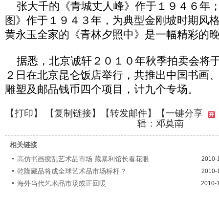
张大千的《青城丈人峰》作于１９４６年；
图》作于１９４３年，为典型金刚坡时期风
黄永玉全家的《青林夕照中》是一幅精彩的
据悉，北京诚轩２０１０年秋季拍卖会将于
２日在北京昆仑饭店举行，共推出中国书画
雕塑及邮品钱币四个项目，计九个专场。
【
打印
】 【
复制链接
】【
转发邮件
】
【一键分享
辑：邓莫南
相关链接
高仿书画搅乱艺术品市场 藏暴利馆长看花眼
2010-
乾隆藏品将成全球艺术品市场标杆？
2010-
海外当代艺术品市场或正回暖
2010-