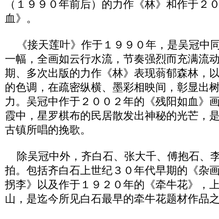
（１９９０年前后）的力作《林》和作于２
血》。
《接天莲叶》作于１９９０年，是吴冠中同
一幅，全画如云行水流，节奏强烈而充满流
期、多次出版的力作《林》表现蓊郁森林，
的色调，在疏密纵横、墨彩相映间，彰显出
力。吴冠中作于２００２年的《残阳如血》
霞中，星罗棋布的民居散发出神秘的光芒，
古镇所唱的挽歌。
除吴冠中外，齐白石、张大千、傅抱石、李
拍。包括齐白石上世纪３０年代早期的《杂
拐李》以及作于１９２０年的《牵牛花》，
山，是迄今所见白石最早的牵牛花题材作品