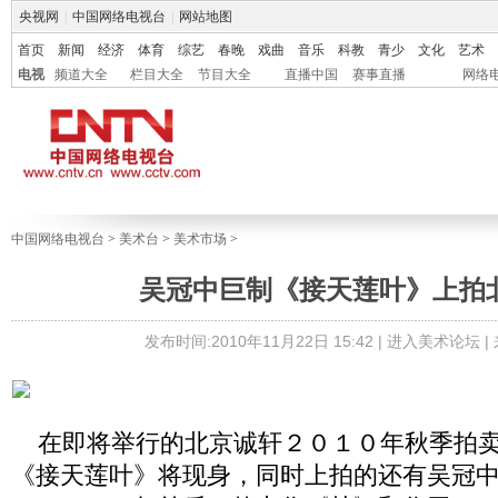
央视网
|
中国网络电视台
|
网站地图
首页
新闻
经济
体育
综艺
春晚
戏曲
音乐
科教
青少
文化
艺术
电视
频道大全
栏目大全
节目大全
直播中国
赛事直播
网络
中国网络电视台
>
美术台
>
美术市场
>
吴冠中巨制《接天莲叶》上拍
发布时间:2010年11月22日 15:42 |
进入美术论坛
|
在即将举行的北京诚轩２０１０年秋季拍卖
《接天莲叶》将现身，同时上拍的还有吴冠