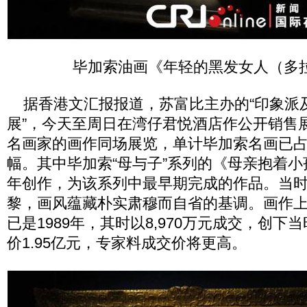
毕加索油画《年轻的黑发女人（多拉
据香港文汇报报道，苏富比主办的“印象派
展”，今天至周日在湾仔君悦酒店作公开销售展
名画家的画作同场展览，单计毕加索名画已占
幅。其中毕加索“母与子”系列的《母亲抱着小孩(
年创作，为该系列中最早期完成的作品。当
黎，画风蕴藏朴实肃穆而自省的基调。画作
已是1989年，其时以8,970万元成交，创
价1.95亿元，专家料成交价将更高。