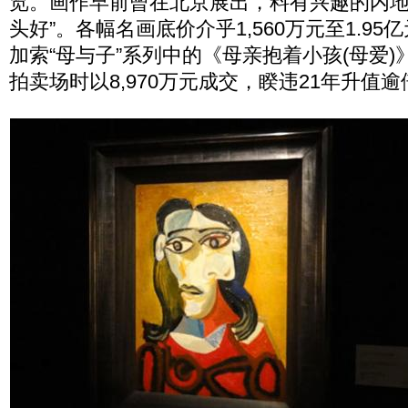
览。画作早前曾在北京展出，料有兴趣的内地
头好”。各幅名画底价介乎1,560万元至1.9
加索“母与子”系列中的《母亲抱着小孩(母爱
拍卖场时以8,970万元成交，睽违21年升值逾