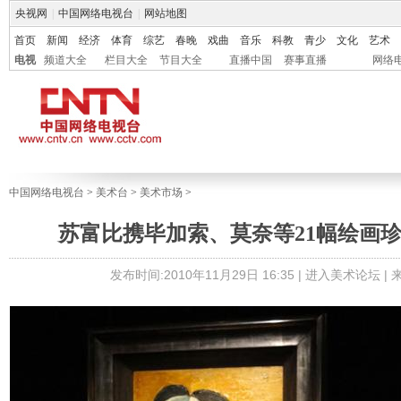
央视网
|
中国网络电视台
|
网站地图
首页
新闻
经济
体育
综艺
春晚
戏曲
音乐
科教
青少
文化
艺术
电视
频道大全
栏目大全
节目大全
直播中国
赛事直播
网络
中国网络电视台
>
美术台
>
美术市场
>
苏富比携毕加索、莫奈等21幅绘画
发布时间:2010年11月29日 16:35 |
进入美术论坛
|