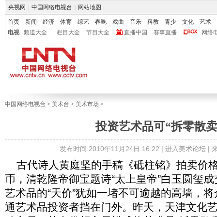
央视网
|
中国网络电视台
|
网站地图
首页
新闻
经济
体育
综艺
春晚
戏曲
音乐
科教
青少
文化
艺术
电视
频道大全
栏目大全
节目大全
直播中国
赛事直播
网络
中国网络电视台
>
美术台
>
美术市场
>
投资艺术品可“拆零散卖
发布时间:2010年11月24日 16:22 |
进入美术论坛
|
古代诗人黄庭坚的手稿《砥柱铭》拍卖价格约
币，清乾隆帝御宝题诗“太上皇帝”白玉圆玺成交
艺术品的“天价”犹如一堵不可逾越的高墙，
通艺术品投资者挡在门外。昨天，天津文化