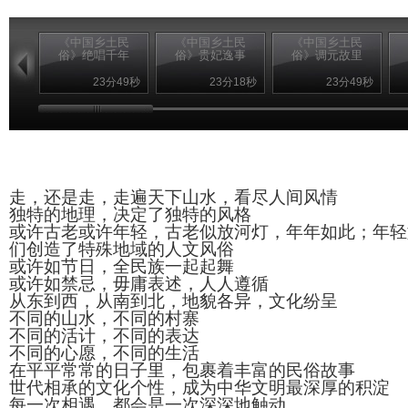
《中国乡土民
《中国乡土民
《中国乡土民
俗》绝唱千年
俗》贵妃逸事
俗》调元故里
23分49秒
23分18秒
23分49秒
走，还是走，走遍天下山水，看尽人间风情
独特的地理，决定了独特的风格
或许古老或许年轻，古老似放河灯，年年如此；年轻
们创造了特殊地域的人文风俗
或许如节日，全民族一起起舞
或许如禁忌，毋庸表述，人人遵循
从东到西，从南到北，地貌各异，文化纷呈
不同的山水，不同的村寨
不同的活计，不同的表达
不同的心愿，不同的生活
在平平常常的日子里，包裹着丰富的民俗故事
世代相承的文化个性，成为中华文明最深厚的积淀
每一次相遇，都会是一次深深地触动