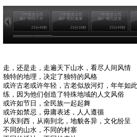
《中国乡土民
《中国乡土民
《中国乡土民
俗》绝唱千年
俗》贵妃逸事
俗》调元故里
23分49秒
23分18秒
23分49秒
走，还是走，走遍天下山水，看尽人间风情
独特的地理，决定了独特的风格
或许古老或许年轻，古老似放河灯，年年如
练，因为他们创造了特殊地域的人文风俗
或许如节日，全民族一起起舞
或许如禁忌，毋庸表述，人人遵循
从东到西，从南到北，地貌各异，文化纷呈
不同的山水，不同的村寨