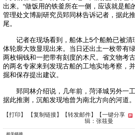
出来。“做饭用的铁釜所在一侧，应该就是船
管理处文博副研究员郅同林告诉记者，据此
尾。
记者在现场看到，船体上5个船舱已被清
体轮廓大致显现出来。当日还出土一枚带有
两枚铜钱和一把带有刻度的木尺。省文物考
的两名专家来到发现古船的工地实地考察，
掘和保存提出建议。
郅同林介绍说，几年前，菏泽城另外一工
据此推测，沉船发现地曾为南北方向的河道
【
打印
】 【
复制链接
】【
转发邮件
】
【一键分享
辑：张筱曼
相关链接