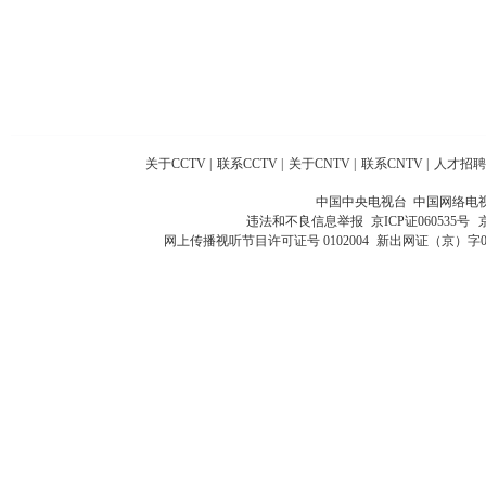
关于CCTV
|
联系CCTV
|
关于CNTV
|
联系CNTV
|
人才招聘
中国中央电视台 中国网络电
违法和不良信息举报
京ICP证060535号
网上传播视听节目许可证号 0102004
新出网证（京）字0