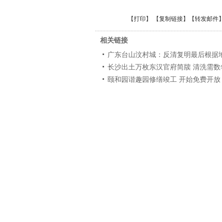
【
打印
】 【
复制链接
】【
转发邮件
相关链接
广东台山汶村城：反清复明最后根据地
长沙出土万枚东汉官府简牍 清洗需数
颐和园谐趣园修缮竣工 开始免费开放