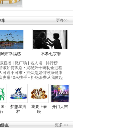
推荐
更多>>
国城市幸福感
不孝七宗罪
微直播
|
微广场
|
名人墙
|
排行榜
打蜡该如何识别
• 揭秘歼十研制全过程
贵人可遇不可求
• 抽烟是如何毁掉健康
为病妻搭40米扶手
• 拒绝浪费从我做起
国·
梦想星搭
我要上春
开门大吉
行
档
晚
劲爆点
更多 >>