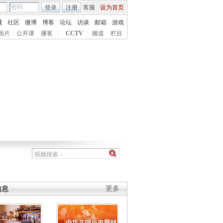
登录
注册
客服
设为首页
城
社区
微博
博客
论坛
访谈
邮箱
游戏
画片
公开课
播客
|
CCTV
频道
栏目
信息
更多