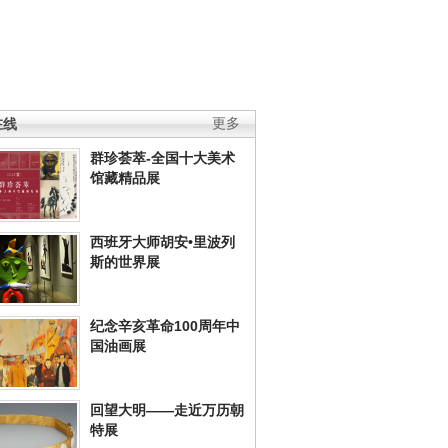
在线
更多
群珍荟萃-全国十大美术
馆藏精品展
西班牙大师胡安•里波列
斯的世界展
纪念辛亥革命100周年中
国油画展
回望大明——走近万历朝
特展