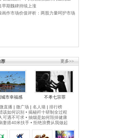
任早期魏碑持续上涨
极画作市场价值评析：两股力量呵护市场
推荐
更多>>
国城市幸福感
不孝七宗罪
微直播
|
微广场
|
名人墙
|
排行榜
打蜡该如何识别
• 揭秘歼十研制全过程
贵人可遇不可求
• 抽烟是如何毁掉健康
为病妻搭40米扶手
• 拒绝浪费从我做起