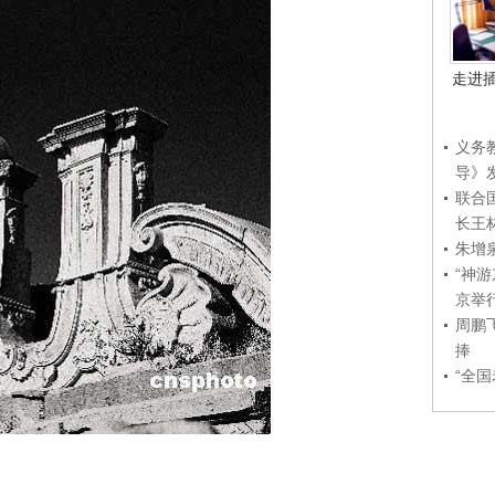
走进
义务
导》
联合
长王
朱增
“神
京举
周鹏
捧
“全