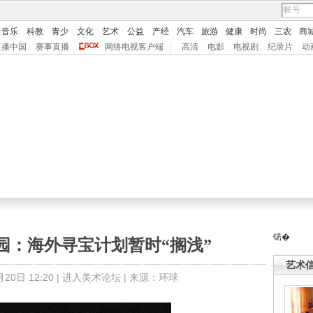
音乐
科教
青少
文化
艺术
公益
产经
汽车
旅游
健康
时尚
三农
商
直播中国
赛事直播
网络电视客户端
|
高清
电影
电视剧
纪录片
动
锘�
园：海外寻宝计划暂时“搁浅”
艺术
0日 12:20 |
进入美术论坛
| 来源：环球