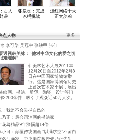
：古人
张泉灵：完成
爆红网络十大
处暑
冰桶挑战
正太萝莉
热点人物
更多
胄
李可染
吴冠中
张铁甲
张仃
展透视韩美林：“他对中华文化的爱之切
很难理解”
韩美林艺术大展2011年
12月26日至2012年2月8
日在中国国家博物馆举
行。这是国家博物馆历史
上首次艺术家个展，展出
林绘画、书法、雕塑、陶瓷、设计等门
作3200余件，吸引了观众近50万人次。
玉：我是不会丢掉自己的
朱乃正：最会画油画的书法家
年花鸟精品9年涨幅超14倍
李小可：颠覆传统国画 “以满求空”不留白
著名油画家、中央美院教授朱乃正先生