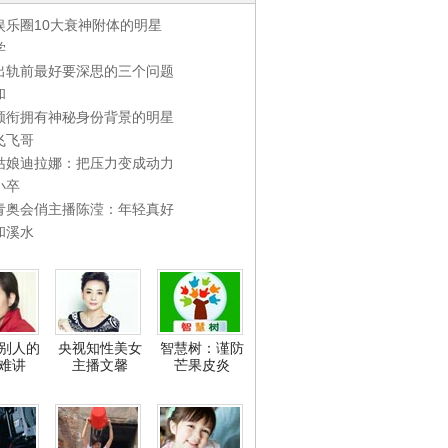
娱乐圈10大衰神附体的明星
学
出轨前最好要深思的三个问题
和
领衔拥有神秘身份背景的明星
飞飞哥
姑娘迪拉娜：把压力变成动力
小卒
青奥会俏主播陈滢：年轻真好
和溪水
别人的
央视知性美女
智慧树：谨防
难讲
主播文馨
芒果皮炎