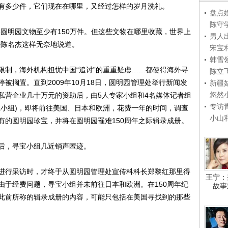
有多少件，它们现在在哪里，又经过怎样的岁月洗礼。
盘点
陈守
明园文物至少有150万件。但这些文物在哪里收藏，世界上
男人
任陈名杰这样无奈地说道。
宋宝
韩雪
制，海外机构担忧中国“追讨”的重重疑虑……都使得海外寻
陈立
被搁置。直到2009年10月18日，圆明园管理处举行新闻发
新疆
悠然
私营企业几十万元的资助后，由5人专家小组和4名媒体记者组
专访
宝小组)，即将前往美国、日本和欧洲，花费一年的时间，调查
小山
有的圆明园珍宝，并将在圆明园罹难150周年之际辑录成册。
，寻宝小组几近销声匿迹。
行采访时，才终于从圆明园管理处宣传科科长郑黎红那里得
王宁：
由于经费问题，寻宝小组并未前往日本和欧洲。在150周年纪
故事
此前所称的辑录成册的内容，可能只包括在美国寻找到的那些