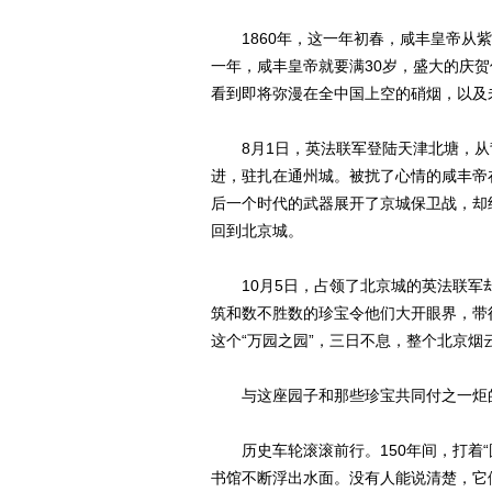
1860年，这一年初春，咸丰皇帝从紫
一年，咸丰皇帝就要满30岁，盛大的庆
看到即将弥漫在全中国上空的硝烟，以及
8月1日，英法联军登陆天津北塘，从
进，驻扎在通州城。被扰了心情的咸丰帝
后一个时代的武器展开了京城保卫战，却
回到北京城。
10月5日，占领了北京城的英法联军
筑和数不胜数的珍宝令他们大开眼界，带
这个“万园之园”，三日不息，整个北京烟
与这座园子和那些珍宝共同付之一炬的
历史车轮滚滚前行。150年间，打着“
书馆不断浮出水面。没有人能说清楚，它