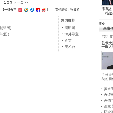
1
2
3
下一页>>
宋英杰
】
【一键分享
】
责任编辑：张筱曼
描述
热词推荐
锘�
(组图)
圆明园
画廊·
年(图）
海外寻宝
启功
黄
鉴赏
艺术大
一般人
美术台
了韩美
类的新
黄永
再读
任伯
画家
怀念