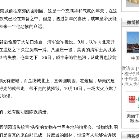
禁城前往京郊的圆明园。这是一个充满祥和气氛的年景，在这
贺仪式已经在筹备之中。但是，透过新年的喜庆，咸丰皇帝没能
微博
未来一年他悲惨的命运。
背后偷袭了大沽口炮台，清军全军覆没。9月，联军向北京开
在盛怒之下决定负隅一搏。八里庄一役，英勇的清军士兵以落
终告失败。仓皇之下，26日，咸丰帝逃往热河，从此再也没能
中
微访谈
|
• 橙子
• 十种
却没有进城，而是绕城北上，直奔圆明园。在这里，华美的建
• 老人
得走的就带走，带不走的就摧毁。10月18日，一场大火点燃了
云弥漫。
，还有圆明园陈设清册。
美丽中
湿地
圆明园遗失珍宝”头衔的文物在世界各地的拍卖会、博物馆和图
们是否真的来自那已成一片废墟的园林，也没有人能够告诉我
博客