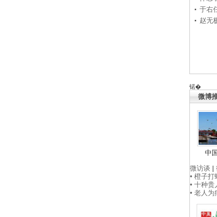
于右
赵无
锘�
微博
中
微访谈
|
• 橙子
• 十种
• 老人