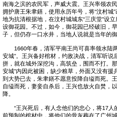
南海之滨的农民军，声威大震。王兴率领农
拥护唐王朱聿鐥，使用永历年号，将“汶村城”
地为抗清根据地，在汶村城城东“三庆堂”设
设御花园。不过，如今，御花园已经破旧，
子，但仍存一口水井，当地人说就是当年的
1660年春，清军平南王尚可喜率领水陆两
安城”。王兴备好棺材，约敌决战，清军听说
拼，就在城外深挖沟，高筑垒，围而不打。那
安城”内因此被困，缺少粮草，外面又没有援兵
到大势已去，朱聿鐥不愿意投降自缢而死。王
自缢而死，妻妾自杀后，王兴也放火自焚，
降。
“王兴死后，有人念他们的忠心，将17人
前预制的棺材中，将他们的骨灰葬在了广州