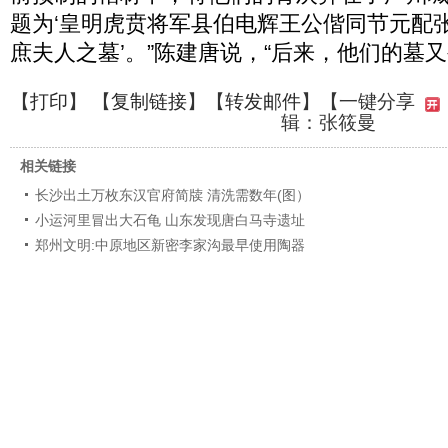
题为‘皇明虎贲将军县伯电辉王公偕同节元配
庶夫人之墓’。”陈建唐说，“后来，他们的墓
【
打印
】 【
复制链接
】【
转发邮件
】
【一键分享
辑：张筱曼
相关链接
长沙出土万枚东汉官府简牍 清洗需数年(图）
小运河里冒出大石龟 山东发现唐白马寺遗址
郑州文明:中原地区新密李家沟最早使用陶器