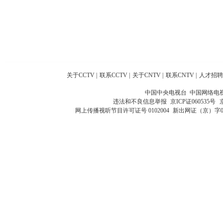
关于CCTV
|
联系CCTV
|
关于CNTV
|
联系CNTV
|
人才招聘
中国中央电视台 中国网络电
违法和不良信息举报
京ICP证060535号
网上传播视听节目许可证号 0102004
新出网证（京）字0