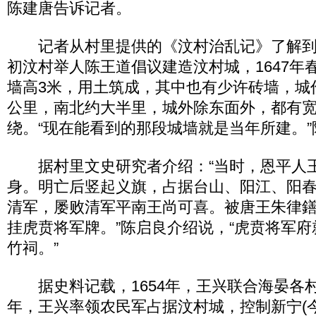
陈建唐告诉记者。
记者从村里提供的《汶村治乱记》了解到，
初汶村举人陈王道倡议建造汶村城，1647年
墙高3米，用土筑成，其中也有少许砖墙，城
公里，南北约大半里，城外除东面外，都有宽
绕。“现在能看到的那段城墙就是当年所建。”
据村里文史研究者介绍：“当时，恩平人
身。明亡后竖起义旗，占据台山、阳江、阳
清军，屡败清军平南王尚可喜。被唐王朱律
挂虎贲将军牌。”陈启良介绍说，“虎贲将军
竹祠。”
据史料记载，1654年，王兴联合海晏各村农
年，王兴率领农民军占据汶村城，控制新宁(