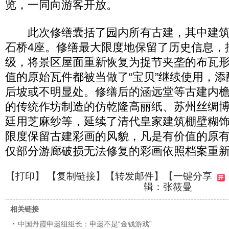
览，一同向游客开放。
此次修缮囊括了园内所有古建，其中建筑15
石桥4座。修缮最大限度地保留了历史信息，
级，将景区屋面重新恢复为捉节夹垄的布瓦
值的原始瓦件都被当做了“宝贝”继续使用，
后坡或不明显处。修缮后的涵远堂等古建内
的传统作坊制造的仿乾隆高丽纸、苏州丝绸
廷用芝麻纱等，延续了清代皇家建筑棚壁糊
限度保留古建彩画的风貌，凡是有价值的原
仅部分游廊破损无法修复的彩画依照档案重
【
打印
】 【
复制链接
】【
转发邮件
】
【一键分享
辑：张筱曼
相关链接
中国丹霞申遗组组长：申遗不是“金钱游戏”