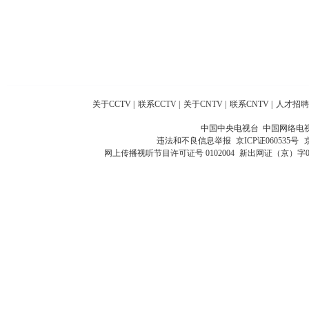
关于CCTV
|
联系CCTV
|
关于CNTV
|
联系CNTV
|
人才招聘
中国中央电视台 中国网络电
违法和不良信息举报
京ICP证060535号
网上传播视听节目许可证号 0102004
新出网证（京）字0