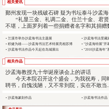
相关资讯
鄞州发现一块残破石碑 疑为书坛泰斗沙孟海
“礼显三金、礼调二金、仕兰十金、君贤
不堪，上面罗列着一些捐赠者名字和其捐赠
兰溪市举办沙孟海书法主题展
沙孟海书法受藏
积健为雄——沙孟海书法艺术特展亮相苏博
“沙孟海特展”开
沙孟海书法作品今天起在岛城展出
“2010沙孟海年
相关作品
沙孟海教授九十华诞座谈会上的讲话
今天本院召开这个盛会，为我祝寿，同时
聘书，自愧浅陋，又不常到院，实在不敢当
沙孟海篆刻作品
沙孟海书法作品