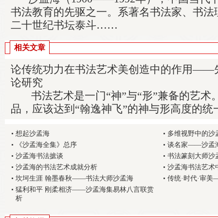
书法教育的先驱之一。系著名书法家、书法
二十世纪书坛泰斗……
相关文章
论传统功力在书法艺术美创造中的作用——
论研究
书法艺术是一门“神”与“形”兼备的艺术
品，应该达到“翰逸神飞”的神与形高度的统
想起沙孟海
多维视野中的沙
《沙孟海全集》总序
谈名家——沙孟
沙孟海书法摭谈
书法篆刻大师沙
沙孟海的书法艺术成就分析
沙孟海书法艺术
坎坷生涯 翰墨春秋——书法大师沙孟海
传统·时代·审美
猛利和平 刚柔相济——沙孟海集易林八言联赏
析