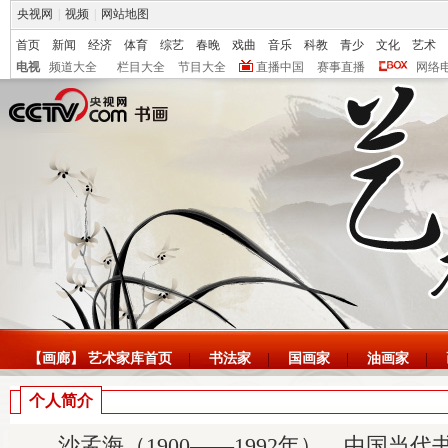
央视网
|
视频
|
网站地图
首页
新闻
经济
体育
综艺
春晚
戏曲
音乐
科教
青少
文化
艺术
电视
频道大全
栏目大全
节目大全
直播中国
赛事直播
网络
【画廊】 艺术家库首页
书法家
国画家
油画家
个人简介
沙孟海（1900——1992年），中国当代