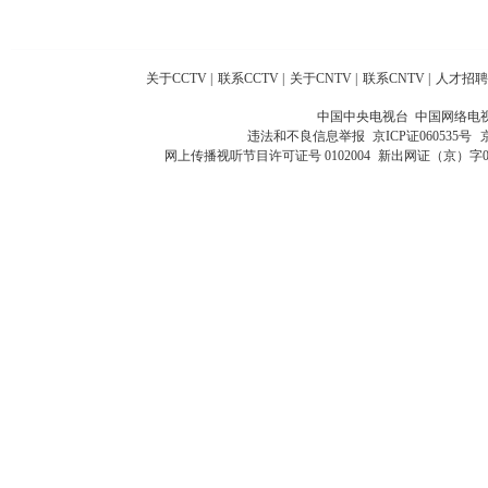
关于CCTV
|
联系CCTV
|
关于CNTV
|
联系CNTV
|
人才招聘
中国中央电视台 中国网络电
违法和不良信息举报
京ICP证060535号
网上传播视听节目许可证号 0102004
新出网证（京）字0