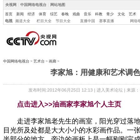
央视网
|
中国网络电视台
|
网站地图
首页
新闻
经济
体育
综艺
春晚
戏曲
音乐
科教
青少
文化
艺术
电视
频道大全
栏目大全
节目大全
直播中国
赛事直播
网络
中国网络电视台
>
艺术台
>
画廊
>
李家旭：用健康和艺术调
发布时间:2012年06月25日 12:13 |
进入美术论坛
| 来源：
点击进入>>油画家李家旭个人主页
走进李家旭老先生的画室，阳光穿过落地
目光所及处都是大大小小的水彩画作品。一
半部分的地方，旁边的画板上是一幅刚刚完