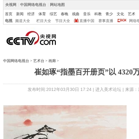
央视网
|
中国网络电视台
|
网站地图
首页
新闻
经济
体育
综艺
春晚
戏曲
音乐
科教
青少
文化
艺术
电视
频道大全
栏目大全
节目大全
直播中国
赛事直播
网络
中国网络电视台
>
艺术台
>
画廊
>
崔如琢“指墨百开册页”以 4320
发布时间:2012年03月30日 17:24 |
进入美术论坛
| 来源：