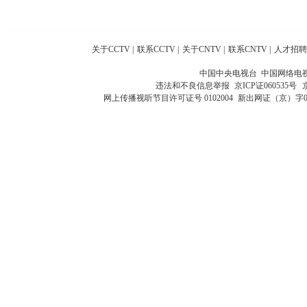
关于CCTV
|
联系CCTV
|
关于CNTV
|
联系CNTV
|
人才招聘
中国中央电视台 中国网络电
违法和不良信息举报
京ICP证060535号
网上传播视听节目许可证号 0102004
新出网证（京）字0