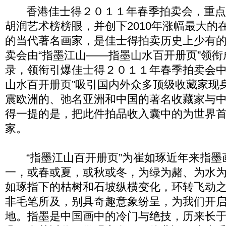
香港佳士得２０１１年春季拍卖会，重点推
胡润艺术榜榜眼，并创下2010年涨幅最大的
的当代著名画家，是佳士得拍卖历史上少有
卖会由“指墨江山——指墨山水百开册页”领
录，领衔引爆佳士得２０１１年春季拍卖会中
山水百开册页”吸引国内外众多顶级收藏家现
震欧洲的、弛名亚洲和中国的著名收藏家与
得一提的是，把此件拍品收入囊中的为世界
家。
“指墨江山百开册页”为崔如琢近年来指墨
一，或春或夏，或秋或冬，为绿为赭、为水
如琢指下的枯树和石坡纵横变化，环转飞动
非毛笔所及，别具奇趣意象纷呈，为我们开
地。指墨是中国画中的冷门与绝技，历来长