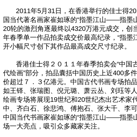
2011年5月31日，在香港举行的佳士得20
国当代著名画家崔如琢的“指墨江山——指墨
20轮的激烈角逐最终以4320万港元成交，创当
年春季单一作品拍卖成交价最高纪录，“指墨
开小幅尺寸创下其作品最高成交尺寸纪录。
香港佳士得２０１１年春季拍卖会“中国古代
代绘画”部分，拍品囊括中国历史上近400多
价超过７．３亿港元。中国古代书画专场拍
如王铎、张瑞图、倪元璐、萧云丛、刘珏等人
绘画专场将展现19世纪和20世纪杰出艺术家
中、齐白石、徐悲鸿、傅抱石、张大千、李
中国当代书画家崔如琢的“指墨江山——指墨
场一大亮点，吸引众多藏家关注。