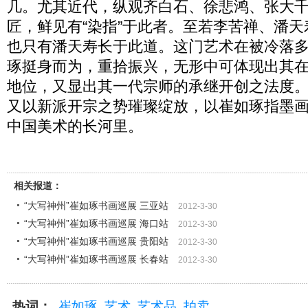
几。尤其近代，纵观齐白石、徐悲鸿、张大
匠，鲜见有“染指”于此者。至若李苦禅、潘
也只有潘天寿长于此道。这门艺术在被冷落
琢挺身而为，重拾振兴，无形中可体现出其
地位，又显出其一代宗师的承继开创之法度
又以新派开宗之势璀璨绽放，以崔如琢指墨
中国美术的长河里。
相关报道：
“大写神州”崔如琢书画巡展 三亚站
2012-3-30
“大写神州”崔如琢书画巡展 海口站
2012-3-30
“大写神州”崔如琢书画巡展 贵阳站
2012-3-30
“大写神州”崔如琢书画巡展 长春站
2012-3-30
热词：
崔如琢
艺术
艺术品
拍卖