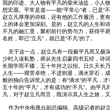
我的印迹。大人物有平凡的柴米油盐，小人
想宏愿。平常是道——能“平常心”者，已是“
赵立凡厚厚的诗稿，还有他的工作履历，更
上的体会更加深刻。是的，赵立凡的人生和
不凡的融汇里，聚积前行的势与力，获得平
名姓，即已“立凡”，就已是“不凡”的了。
关于这一点，赵立凡有一段极平凡而又极深
少时入读私塾，师从先生启蒙四书五经，诗
长期学而不辍，五十年持之以恒。日久天长
人生——艰苦卓绝，不进则退，滴水穿石，成
般的独白告诉世人的是：有“滴水”的平凡，才
五十年的“平凡”，才有成功的“不凡”。由平
凡，对于赵立凡而言，既演示其人生之旅，
作为中央电视台副总编辑、高级记者的赵立