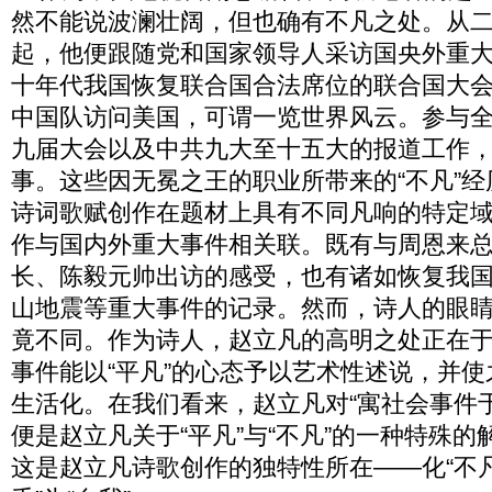
然不能说波澜壮阔，但也确有不凡之处。从
起，他便跟随党和国家领导人采访国央外重
十年代我国恢复联合国合法席位的联合国大会
中国队访问美国，可谓一览世界风云。参与
九届大会以及中共九大至十五大的报道工作
事。这些因无冕之王的职业所带来的“不凡”
诗词歌赋创作在题材上具有不同凡响的特定
作与国内外重大事件相关联。既有与周恩来
长、陈毅元帅出访的感受，也有诸如恢复我
山地震等重大事件的记录。然而，诗人的眼
竟不同。作为诗人，赵立凡的高明之处正在于
事件能以“平凡”的心态予以艺术性述说，并
生活化。在我们看来，赵立凡对“寓社会事件
便是赵立凡关于“平凡”与“不凡”的一种特殊
这是赵立凡诗歌创作的独特性所在——化“不凡”