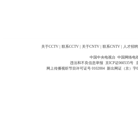
关于CCTV
|
联系CCTV
|
关于CNTV
|
联系CNTV
|
人才招聘
中国中央电视台 中国网络电
违法和不良信息举报
京ICP证060535号
网上传播视听节目许可证号 0102004
新出网证（京）字0