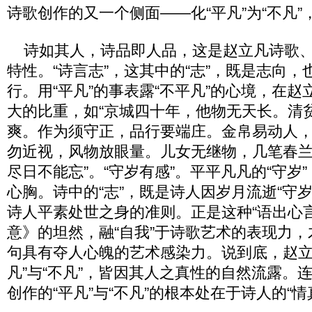
诗歌创作的又一个侧面——化“平凡”为“不凡
诗如其人，诗品即人品，这是赵立凡诗歌、
特性。“诗言志”，这其中的“志”，既是志向
行。用“平凡”的事表露“不平凡”的心境，在
大的比重，如“京城四十年，他物无天长。清
爽。作为须守正，品行要端庄。金帛易动人
勿近视，风物放眼量。儿女无继物，几笔春
尽日不能忘”。“守岁有感”。平平凡凡的“守岁
心胸。诗中的“志”，既是诗人因岁月流逝“守
诗人平素处世之身的准则。正是这种“语出心
意》的坦然，融“自我”于诗歌艺术的表现力，
句具有夺人心魄的艺术感染力。说到底，赵立
凡”与“不凡”，皆因其人之真性的自然流露。
创作的“平凡”与“不凡”的根本处在于诗人的“情