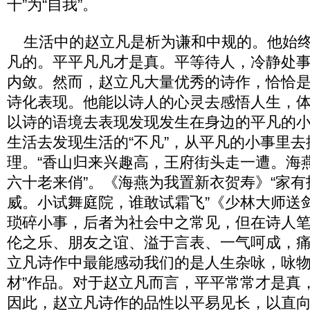
千”为“自我”。
生活中的赵立凡是析为谦和中规的。他始终
凡的。平平凡凡才是真。平等待人，冷静处
内敛。然而，赵立凡大量优秀的诗作，恰恰
诗化表现。他能以诗人的心灵去感悟人生，
以诗的语境去表现发现发生在身边的平凡的小
生活去发现生活的“不凡”，从平凡的小事里
理。“香山归来兴趣高，王府街头走一遭。海
六十老来俏”。《海燕为我置新衣贺寿》“家
威。小试舞庭院，谁敢试霜飞”《少林大师送
琐碎小事，后者为社会中之常见，但在诗人
伦之乐、朋友之谊、溢于言表、一气呵成，
立凡诗作中最能感动我们的是人生杂咏，咏物
材”作品。对于赵立凡而言，平平常常才是真
因此，赵立凡诗作的品性以平易见长，以直