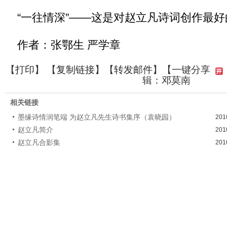
“一往情深”——这是对赵立凡诗词创作最好
作者：张鄂生 严学章
【
打印
】 【
复制链接
】【
转发邮件
】
【一键分享
辑：邓莫南
相关链接
墨缘诗情润笔端 为赵立凡先生诗书集序（袁晓园）
201
赵立凡简介
201
赵立凡合影集
201