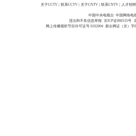
关于CCTV
|
联系CCTV
|
关于CNTV
|
联系CNTV
|
人才招聘
中国中央电视台 中国网络电
违法和不良信息举报
京ICP证060535号
网上传播视听节目许可证号 0102004
新出网证（京）字0