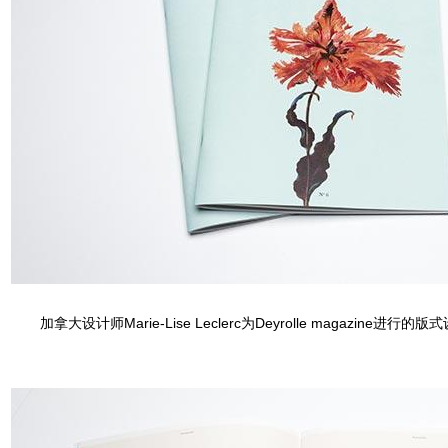
加拿大设计师Marie-Lise Leclerc为Deyrolle magazine