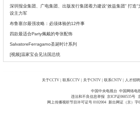
深圳报业集团、广电集团、出版发行集团着力建设“效益集团” 打造“
设主力军
布鲁塞尔最强攻略：必须体验的12件事
四款最适合Party佩戴的夸张配饰
SalvatoreFerragamo圣诞时计系列
[视频]温家宝会见法国总统
关于CCTV
|
联系CCTV
|
关于CNTV
|
联系CNTV
|
人才招聘
中国中央电视台 中国网络电
违法和不良信息举报
京ICP证060535号
网上传播视听节目许可证号 0102004
新出网证（京）字0