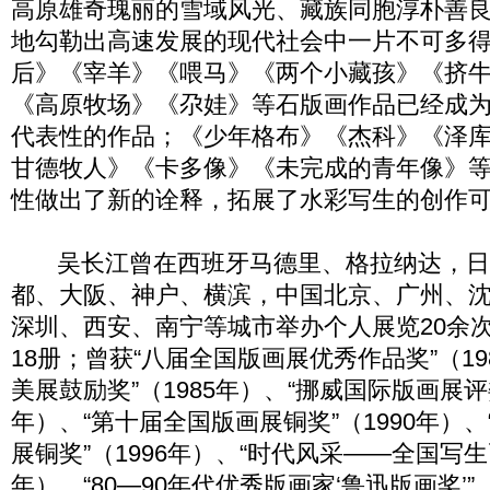
高原雄奇瑰丽的雪域风光、藏族同胞淳朴善
地勾勒出高速发展的现代社会中一片不可多得
后》《宰羊》《喂马》《两个小藏孩》《挤
《高原牧场》《尕娃》等石版画作品已经成
代表性的作品；《少年格布》《杰科》《泽
甘德牧人》《卡多像》《未完成的青年像》
性做出了新的诠释，拓展了水彩写生的创作
吴长江曾在西班牙马德里、格拉纳达，日
都、大阪、神户、横滨，中国北京、广州、
深圳、西安、南宁等城市举办个人展览20余
18册；曾获“八届全国版画展优秀作品奖”（19
美展鼓励奖”（1985年）、“挪威国际版画展评委
年）、“第十届全国版画展铜奖”（1990年）
展铜奖”（1996年）、“时代风采——全国写生
年）、“80—90年代优秀版画家‘鲁迅版画奖’”