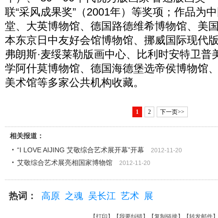
联“采风成果奖”（2001年）等奖项；作品为
堂、大英博物馆、德国路德维希博物馆、美
本东京日中友好会馆博物馆、挪威国际现代
弗朗斯·麦绥莱勒版画中心、比利时安特卫普
学阿什莫博物馆、德国海德堡选帝侯博物馆
美术馆等多家公共机构收藏。
1
2
下一页>>
相关报道：
“I LOVE AIJING 艾敬综合艺术展开幕”开幕
2012-11-20
艾敬综合艺术展亮相国家博物馆
2012-11-20
热词：
高原
之魂
吴长江
艺术
展
【
打印
】【
我要纠错
】【
复制链接
】【
转发邮件