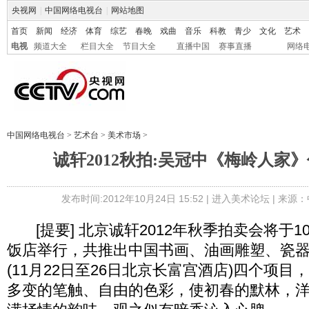
央视网
|
中国网络电视台
|
网站地图
首页
新闻
经济
体育
综艺
春晚
戏曲
音乐
科教
青少
文化
艺术
电视
频道大全
栏目大全
节目大全
直播中国
赛事直播
网络
中国网络电视台
>
艺术台
>
美术市场
>
诚轩2012秋拍:吴冠中《梅岭人家》
发布时间:2012年10月24日 15:52 |
进入美术论坛
| 来源：
[提要] 北京诚轩2012年秋季拍卖会将于1
饭店举行，共推出中国书画、油画雕塑、瓷
(11月22日至26日北京长富宫酒店)四个项
多变的笔触、自由的色彩，使初春的默林，