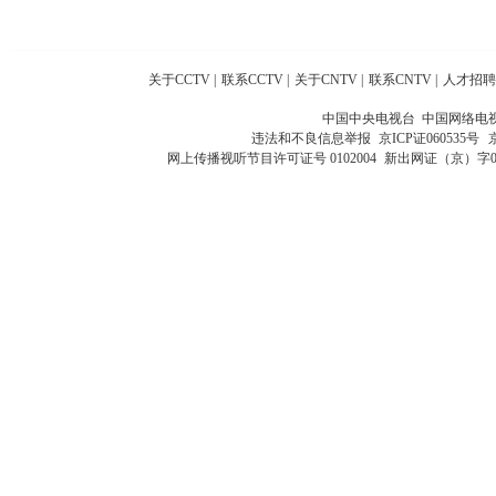
关于CCTV
|
联系CCTV
|
关于CNTV
|
联系CNTV
|
人才招聘
中国中央电视台 中国网络电
违法和不良信息举报
京ICP证060535号
网上传播视听节目许可证号 0102004
新出网证（京）字0