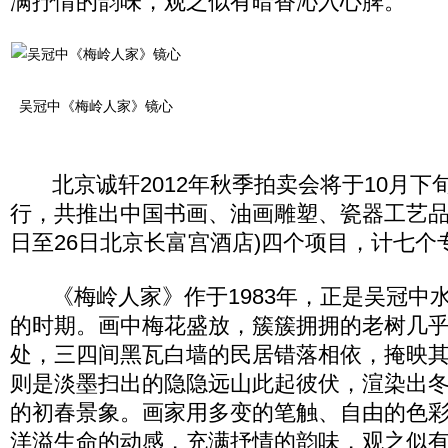
满抒情的韵味，观之似有暗香沁入心脾。
吴冠中《梅岭人家》镜心
北京诚轩2012年秋季拍卖会将于10月下
行，共推出中国书画、油画雕塑、瓷器工艺品及
日至26日北京长富宫酒店)四个项目，计七个
《梅岭人家》作于1983年，正是吴冠中
的时期。画中梅花盛放，簇簇拥拥的老树几
处，三四间黑瓦白墙的民居错落相依，掩映
则是淡墨扫出的隐隐远山此起彼伏，渲染出
的初春景象。画家用多变的笔触、自由的色
洋溢生命的动感，充满抒情的韵味，观之似