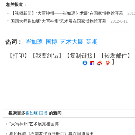
相关报道：
【视频新闻】“大写神州——崔如琢艺术展”在国家博物馆开幕
201
国画大师崔如琢“大写神州”艺术展在国家博物馆开幕
2012-6-11
热词：
崔如琢
国博
艺术大展
延期
【
打印
】【
我要纠错
】【
复制链接
】【
转发邮件
】
】
搜索更多
崔如琢
国博
的新闻
“大写神州”艺术展亮相国博
崔如琢藏《石涛罗汉百开册页》将在国博展出