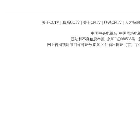
关于CCTV
|
联系CCTV
|
关于CNTV
|
联系CNTV
|
人才招聘
中国中央电视台 中国网络电
违法和不良信息举报
京ICP证060535号
网上传播视听节目许可证号 0102004
新出网证（京）字0