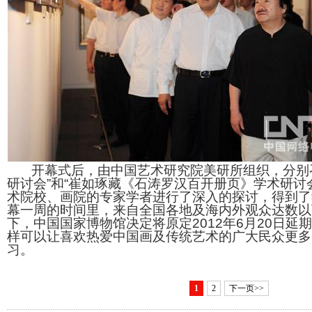
开幕式后，由中国艺术研究院美研所组织，分别召
研讨会”和“崔如琢藏《石涛罗汉百开册页》学术研讨
术院校、画院的专家学者进行了深入的探讨，得到了
幕一周的时间里，来自全国各地及海内外观众达数以
下，中国国家博物馆决定将原定2012年6月20日延期至
样可以让喜欢热爱中国画及传统艺术的广大民众更多
习。
1
2
下一页>>